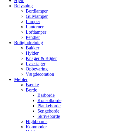
Hjem
Belysning
Bordlamper
Gulvlamper
Lamper
Lanterner
Loftlamper
Pendler
Boligindretning
Bakker
Hylder
Knager & Bøjler
Lysestager
Opbevaring
Vægdecoration
Møbler
Bænke
Borde
Barborde
Konsolborde
Plankeborde
Sengeborde
Skriveborde
Highboards
Kommoder