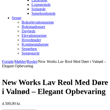
Lænestole
Loungestole
Sofastole
Spisebordsstole
Senge
Bokselevationssenge
Boksmadrasser
Daybeds
Elevationssenge
Hovedpuder
Kontinentalsenge
Sengeben
Sengegavle
Forside
/
Møbler
/
Reoler
/
New Works Lav Reol Med Døre i Valnød –
Elegant Opbevaring
New Works Lav Reol Med Døre
i Valnød – Elegant Opbevaring
4.500,00
kr.