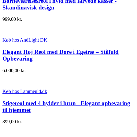
Børneværelsesreol i hvid med farvede kasser -
Skandinavisk design
999,00
kr.
Køb hos AndLight DK
Elegant Høj Reol med Døre i Egetræ – Stilfuld
Opbevaring
6.000,00
kr.
Køb hos Lammeuld.dk
Stigereol med 4 hylder i brun - Elegant opbevaring
til hjemmet
899,00
kr.