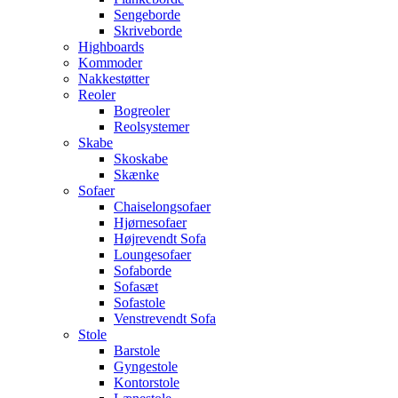
Sengeborde
Skriveborde
Highboards
Kommoder
Nakkestøtter
Reoler
Bogreoler
Reolsystemer
Skabe
Skoskabe
Skænke
Sofaer
Chaiselongsofaer
Hjørnesofaer
Højrevendt Sofa
Loungesofaer
Sofaborde
Sofasæt
Sofastole
Venstrevendt Sofa
Stole
Barstole
Gyngestole
Kontorstole