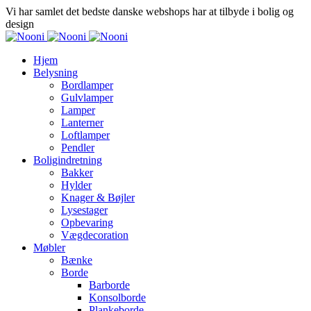
Vi har samlet det bedste danske webshops har at tilbyde i bolig og
design
Hjem
Belysning
Bordlamper
Gulvlamper
Lamper
Lanterner
Loftlamper
Pendler
Boligindretning
Bakker
Hylder
Knager & Bøjler
Lysestager
Opbevaring
Vægdecoration
Møbler
Bænke
Borde
Barborde
Konsolborde
Plankeborde