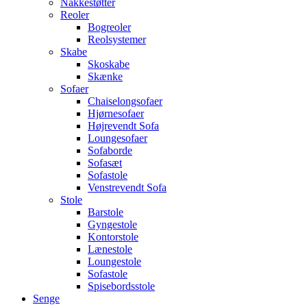
Nakkestøtter
Reoler
Bogreoler
Reolsystemer
Skabe
Skoskabe
Skænke
Sofaer
Chaiselongsofaer
Hjørnesofaer
Højrevendt Sofa
Loungesofaer
Sofaborde
Sofasæt
Sofastole
Venstrevendt Sofa
Stole
Barstole
Gyngestole
Kontorstole
Lænestole
Loungestole
Sofastole
Spisebordsstole
Senge