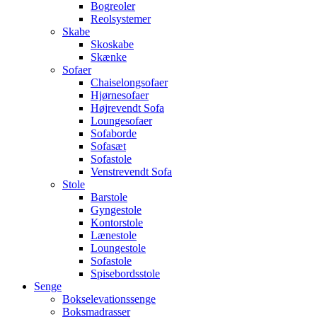
Bogreoler
Reolsystemer
Skabe
Skoskabe
Skænke
Sofaer
Chaiselongsofaer
Hjørnesofaer
Højrevendt Sofa
Loungesofaer
Sofaborde
Sofasæt
Sofastole
Venstrevendt Sofa
Stole
Barstole
Gyngestole
Kontorstole
Lænestole
Loungestole
Sofastole
Spisebordsstole
Senge
Bokselevationssenge
Boksmadrasser