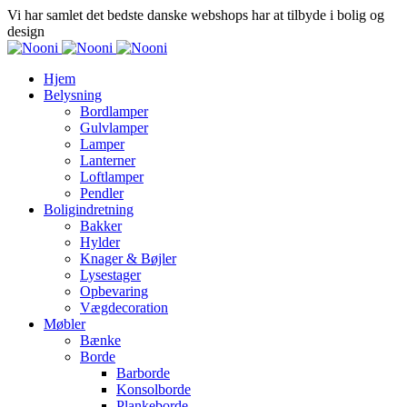
Vi har samlet det bedste danske webshops har at tilbyde i bolig og
design
Hjem
Belysning
Bordlamper
Gulvlamper
Lamper
Lanterner
Loftlamper
Pendler
Boligindretning
Bakker
Hylder
Knager & Bøjler
Lysestager
Opbevaring
Vægdecoration
Møbler
Bænke
Borde
Barborde
Konsolborde
Plankeborde