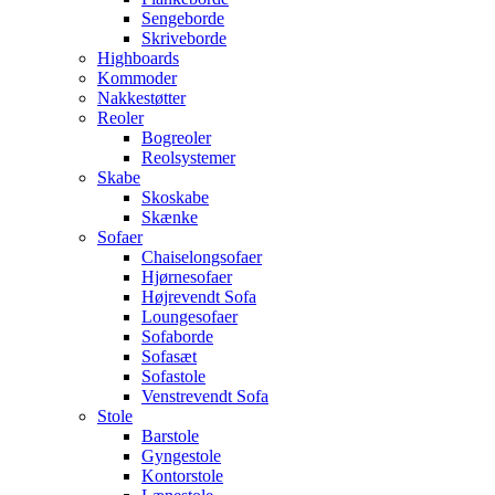
Sengeborde
Skriveborde
Highboards
Kommoder
Nakkestøtter
Reoler
Bogreoler
Reolsystemer
Skabe
Skoskabe
Skænke
Sofaer
Chaiselongsofaer
Hjørnesofaer
Højrevendt Sofa
Loungesofaer
Sofaborde
Sofasæt
Sofastole
Venstrevendt Sofa
Stole
Barstole
Gyngestole
Kontorstole