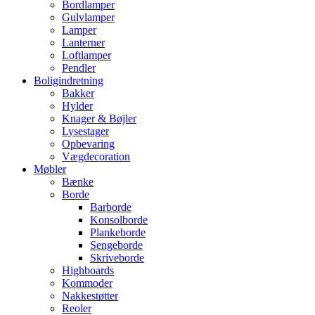
Bordlamper
Gulvlamper
Lamper
Lanterner
Loftlamper
Pendler
Boligindretning
Bakker
Hylder
Knager & Bøjler
Lysestager
Opbevaring
Vægdecoration
Møbler
Bænke
Borde
Barborde
Konsolborde
Plankeborde
Sengeborde
Skriveborde
Highboards
Kommoder
Nakkestøtter
Reoler