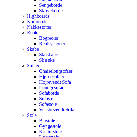
Sengeborde
Skriveborde
Highboards
Kommoder
Nakkestøtter
Reoler
Bogreoler
Reolsystemer
Skabe
Skoskabe
Skænke
Sofaer
Chaiselongsofaer
Hjørnesofaer
Højrevendt Sofa
Loungesofaer
Sofaborde
Sofasæt
Sofastole
Venstrevendt Sofa
Stole
Barstole
Gyngestole
Kontorstole