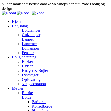
Vi har samlet det bedste danske webshops har at tilbyde i bolig og
design
Hjem
Belysning
Bordlamper
Gulvlamper
Lamper
Lanterner
Loftlamper
Pendler
Boligindretning
Bakker
Hylder
Knager & Bøjler
Lysestager
Opbevaring
Vægdecoration
Møbler
Bænke
Borde
Barborde
Konsolborde
Plankeborde