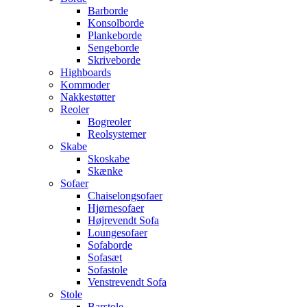
Barborde
Konsolborde
Plankeborde
Sengeborde
Skriveborde
Highboards
Kommoder
Nakkestøtter
Reoler
Bogreoler
Reolsystemer
Skabe
Skoskabe
Skænke
Sofaer
Chaiselongsofaer
Hjørnesofaer
Højrevendt Sofa
Loungesofaer
Sofaborde
Sofasæt
Sofastole
Venstrevendt Sofa
Stole
Barstole