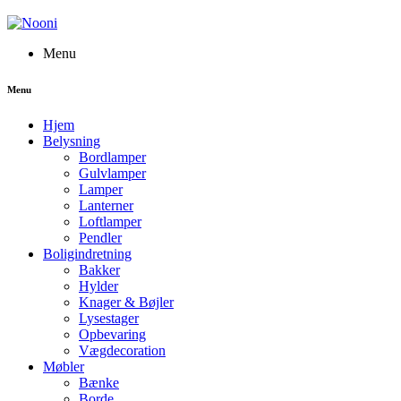
Menu
Menu
Hjem
Belysning
Bordlamper
Gulvlamper
Lamper
Lanterner
Loftlamper
Pendler
Boligindretning
Bakker
Hylder
Knager & Bøjler
Lysestager
Opbevaring
Vægdecoration
Møbler
Bænke
Borde