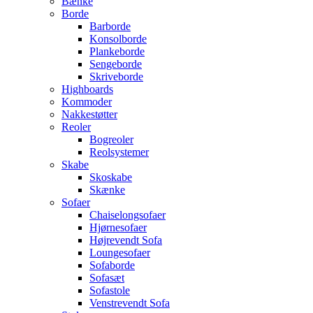
Bænke
Borde
Barborde
Konsolborde
Plankeborde
Sengeborde
Skriveborde
Highboards
Kommoder
Nakkestøtter
Reoler
Bogreoler
Reolsystemer
Skabe
Skoskabe
Skænke
Sofaer
Chaiselongsofaer
Hjørnesofaer
Højrevendt Sofa
Loungesofaer
Sofaborde
Sofasæt
Sofastole
Venstrevendt Sofa