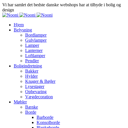
Vi har samlet det bedste danske webshops har at tilbyde i bolig og
design
Hjem
Belysning
Bordlamper
Gulvlamper
Lamper
Lanterner
Loftlamper
Pendler
Boligindretning
Bakker
Hylder
Knager & Bøjler
Lysestager
Opbevaring
Vægdecoration
Møbler
Bænke
Borde
Barborde
Konsolborde
Plankeborde