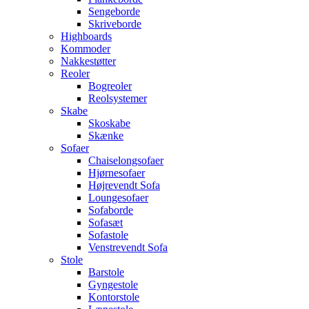
Sengeborde
Skriveborde
Highboards
Kommoder
Nakkestøtter
Reoler
Bogreoler
Reolsystemer
Skabe
Skoskabe
Skænke
Sofaer
Chaiselongsofaer
Hjørnesofaer
Højrevendt Sofa
Loungesofaer
Sofaborde
Sofasæt
Sofastole
Venstrevendt Sofa
Stole
Barstole
Gyngestole
Kontorstole