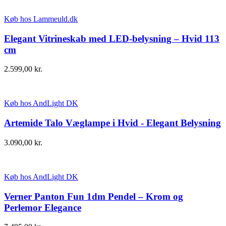
Køb hos Lammeuld.dk
Elegant Vitrineskab med LED-belysning – Hvid 113
cm
2.599,00
kr.
Køb hos AndLight DK
Artemide Talo Væglampe i Hvid - Elegant Belysning
3.090,00
kr.
Køb hos AndLight DK
Verner Panton Fun 1dm Pendel – Krom og
Perlemor Elegance