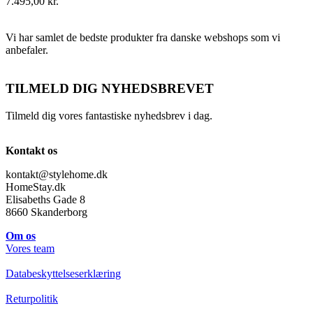
7.495,00
kr.
Vi har samlet de bedste produkter fra danske webshops som vi
anbefaler.
TILMELD DIG NYHEDSBREVET
Tilmeld dig vores fantastiske nyhedsbrev i dag.
Kontakt os
kontakt@stylehome.dk
HomeStay.dk
Elisabeths Gade 8
8660 Skanderborg
Om os
Vores team
Databeskyttelseserklæring
Returpolitik