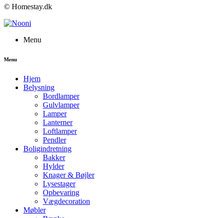
© Homestay.dk
Menu
Menu
Hjem
Belysning
Bordlamper
Gulvlamper
Lamper
Lanterner
Loftlamper
Pendler
Boligindretning
Bakker
Hylder
Knager & Bøjler
Lysestager
Opbevaring
Vægdecoration
Møbler