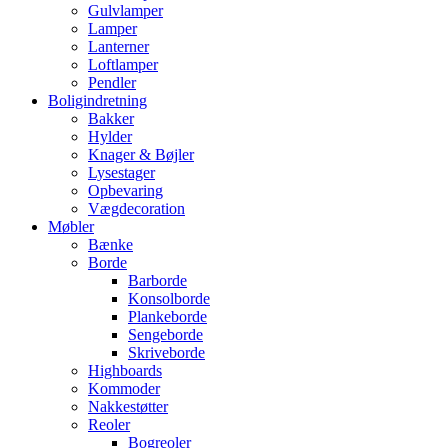
Gulvlamper
Lamper
Lanterner
Loftlamper
Pendler
Boligindretning
Bakker
Hylder
Knager & Bøjler
Lysestager
Opbevaring
Vægdecoration
Møbler
Bænke
Borde
Barborde
Konsolborde
Plankeborde
Sengeborde
Skriveborde
Highboards
Kommoder
Nakkestøtter
Reoler
Bogreoler