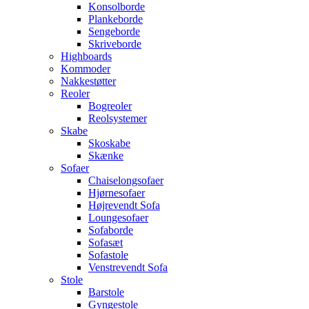
Konsolborde
Plankeborde
Sengeborde
Skriveborde
Highboards
Kommoder
Nakkestøtter
Reoler
Bogreoler
Reolsystemer
Skabe
Skoskabe
Skænke
Sofaer
Chaiselongsofaer
Hjørnesofaer
Højrevendt Sofa
Loungesofaer
Sofaborde
Sofasæt
Sofastole
Venstrevendt Sofa
Stole
Barstole
Gyngestole