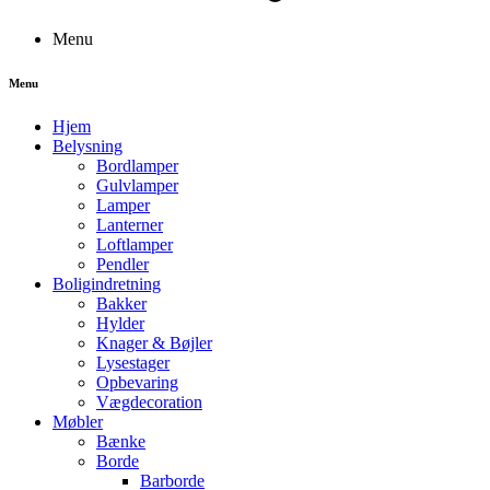
Menu
Menu
Hjem
Belysning
Bordlamper
Gulvlamper
Lamper
Lanterner
Loftlamper
Pendler
Boligindretning
Bakker
Hylder
Knager & Bøjler
Lysestager
Opbevaring
Vægdecoration
Møbler
Bænke
Borde
Barborde