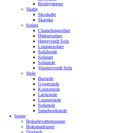
Reolsystemer
Skabe
Skoskabe
Skænke
Sofaer
Chaiselongsofaer
Hjørnesofaer
Højrevendt Sofa
Loungesofaer
Sofaborde
Sofasæt
Sofastole
Venstrevendt Sofa
Stole
Barstole
Gyngestole
Kontorstole
Lænestole
Loungestole
Sofastole
Spisebordsstole
Senge
Bokselevationssenge
Boksmadrasser
Daybeds