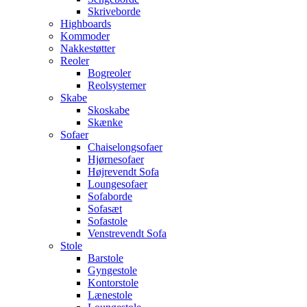
Skriveborde
Highboards
Kommoder
Nakkestøtter
Reoler
Bogreoler
Reolsystemer
Skabe
Skoskabe
Skænke
Sofaer
Chaiselongsofaer
Hjørnesofaer
Højrevendt Sofa
Loungesofaer
Sofaborde
Sofasæt
Sofastole
Venstrevendt Sofa
Stole
Barstole
Gyngestole
Kontorstole
Lænestole