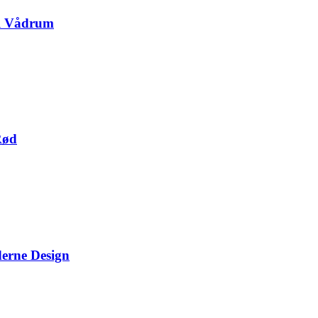
il Vådrum
Rød
erne Design