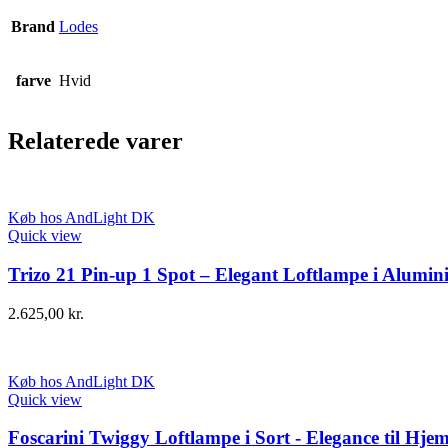
Brand
Lodes
farve
Hvid
Relaterede varer
Køb hos AndLight DK
Quick view
Trizo 21 Pin-up 1 Spot – Elegant Loftlampe i Alumi
2.625,00
kr.
Køb hos AndLight DK
Quick view
Foscarini Twiggy Loftlampe i Sort - Elegance til Hje