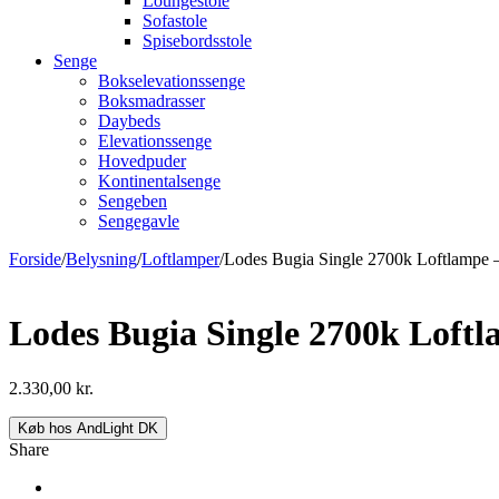
Loungestole
Sofastole
Spisebordsstole
Senge
Bokselevationssenge
Boksmadrasser
Daybeds
Elevationssenge
Hovedpuder
Kontinentalsenge
Sengeben
Sengegavle
Forside
/
Belysning
/
Loftlamper
/
Lodes Bugia Single 2700k Loftlampe 
Lodes Bugia Single 2700k Loftl
2.330,00
kr.
Køb hos AndLight DK
Share