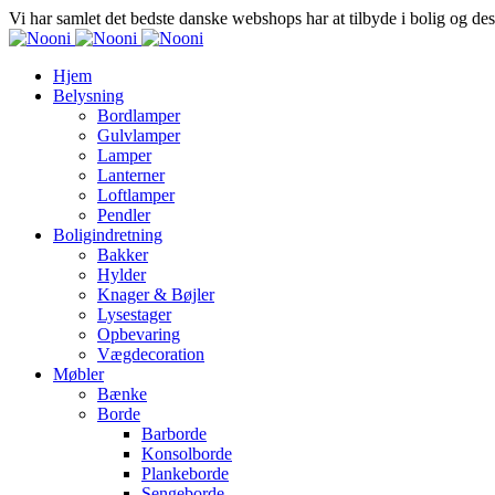
Vi har samlet det bedste danske webshops har at tilbyde i bolig og de
Hjem
Belysning
Bordlamper
Gulvlamper
Lamper
Lanterner
Loftlamper
Pendler
Boligindretning
Bakker
Hylder
Knager & Bøjler
Lysestager
Opbevaring
Vægdecoration
Møbler
Bænke
Borde
Barborde
Konsolborde
Plankeborde
Sengeborde