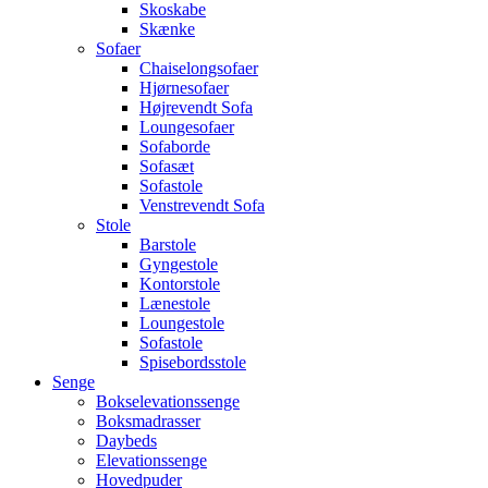
Skoskabe
Skænke
Sofaer
Chaiselongsofaer
Hjørnesofaer
Højrevendt Sofa
Loungesofaer
Sofaborde
Sofasæt
Sofastole
Venstrevendt Sofa
Stole
Barstole
Gyngestole
Kontorstole
Lænestole
Loungestole
Sofastole
Spisebordsstole
Senge
Bokselevationssenge
Boksmadrasser
Daybeds
Elevationssenge
Hovedpuder