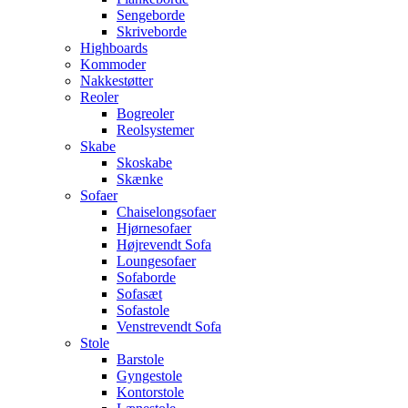
Sengeborde
Skriveborde
Highboards
Kommoder
Nakkestøtter
Reoler
Bogreoler
Reolsystemer
Skabe
Skoskabe
Skænke
Sofaer
Chaiselongsofaer
Hjørnesofaer
Højrevendt Sofa
Loungesofaer
Sofaborde
Sofasæt
Sofastole
Venstrevendt Sofa
Stole
Barstole
Gyngestole
Kontorstole