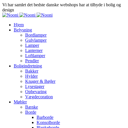
Vi har samlet det bedste danske webshops har at tilbyde i bolig og
design
Hjem
Belysning
Bordlamper
Gulvlamper
Lamper
Lanterner
Loftlamper
Pendler
Boligindretning
Bakker
Hylder
Knager & Bøjler
Lysestager
Opbevaring
Vægdecoration
Møbler
Bænke
Borde
Barborde
Konsolborde
Plankeborde