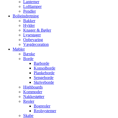
Lanterner
Loftlamper
Pendler
Boligindretning
Bakker
Hylder
Knager & Bøjler
Lysestager
Opbevaring
Vægdecoration
Møbler
Bænke
Borde
Barborde
Konsolborde
Plankeborde
Sengeborde
Skriveborde
Highboards
Kommoder
Nakkestøtter
Reoler
Bogreoler
Reolsystemer
Skabe