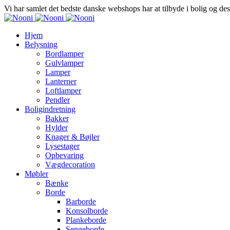
Vi har samlet det bedste danske webshops har at tilbyde i bolig og de
Hjem
Belysning
Bordlamper
Gulvlamper
Lamper
Lanterner
Loftlamper
Pendler
Boligindretning
Bakker
Hylder
Knager & Bøjler
Lysestager
Opbevaring
Vægdecoration
Møbler
Bænke
Borde
Barborde
Konsolborde
Plankeborde
Sengeborde