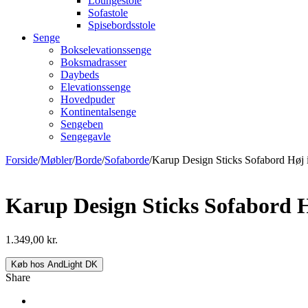
Loungestole
Sofastole
Spisebordsstole
Senge
Bokselevationssenge
Boksmadrasser
Daybeds
Elevationssenge
Hovedpuder
Kontinentalsenge
Sengeben
Sengegavle
Forside
/
Møbler
/
Borde
/
Sofaborde
/
Karup Design Sticks Sofabord Høj 
Karup Design Sticks Sofabord H
1.349,00
kr.
Køb hos AndLight DK
Share