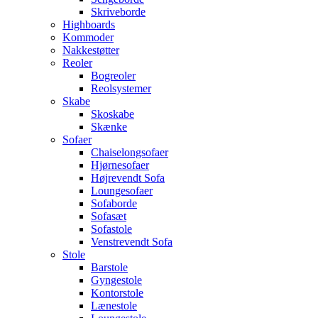
Skriveborde
Highboards
Kommoder
Nakkestøtter
Reoler
Bogreoler
Reolsystemer
Skabe
Skoskabe
Skænke
Sofaer
Chaiselongsofaer
Hjørnesofaer
Højrevendt Sofa
Loungesofaer
Sofaborde
Sofasæt
Sofastole
Venstrevendt Sofa
Stole
Barstole
Gyngestole
Kontorstole
Lænestole