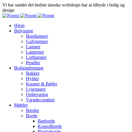
Vi har samlet det bedste danske webshops har at tilbyde i bolig og
design
Hjem
Belysning
Bordlamper
Gulvlamper
Lamper
Lanterner
Loftlamper
Pendler
Boligindretning
Bakker
Hylder
Knager & Bøjler
Lysestager
Opbevaring
Vægdecoration
Møbler
Bænke
Borde
Barborde
Konsolborde
Plankeborde