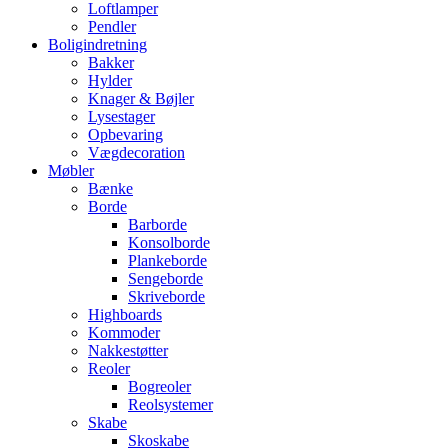
Loftlamper
Pendler
Boligindretning
Bakker
Hylder
Knager & Bøjler
Lysestager
Opbevaring
Vægdecoration
Møbler
Bænke
Borde
Barborde
Konsolborde
Plankeborde
Sengeborde
Skriveborde
Highboards
Kommoder
Nakkestøtter
Reoler
Bogreoler
Reolsystemer
Skabe
Skoskabe