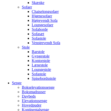
Skænke
Sofaer
Chaiselongsofaer
Hjørnesofaer
Højrevendt Sofa
Loungesofaer
Sofaborde
Sofasæt
Sofastole
Venstrevendt Sofa
Stole
Barstole
Gyngestole
Kontorstole
Lænestole
Loungestole
Sofastole
Spisebordsstole
Senge
Bokselevationssenge
Boksmadrasser
Daybeds
Elevationssenge
Hovedpuder
Kontinentalsenge