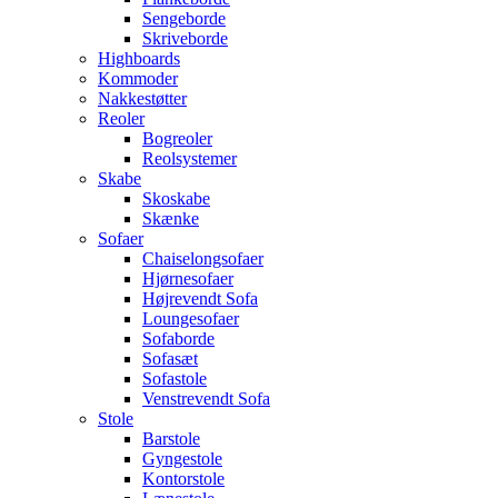
Sengeborde
Skriveborde
Highboards
Kommoder
Nakkestøtter
Reoler
Bogreoler
Reolsystemer
Skabe
Skoskabe
Skænke
Sofaer
Chaiselongsofaer
Hjørnesofaer
Højrevendt Sofa
Loungesofaer
Sofaborde
Sofasæt
Sofastole
Venstrevendt Sofa
Stole
Barstole
Gyngestole
Kontorstole