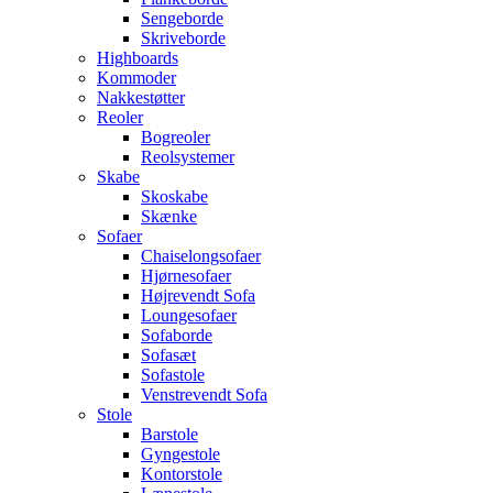
Sengeborde
Skriveborde
Highboards
Kommoder
Nakkestøtter
Reoler
Bogreoler
Reolsystemer
Skabe
Skoskabe
Skænke
Sofaer
Chaiselongsofaer
Hjørnesofaer
Højrevendt Sofa
Loungesofaer
Sofaborde
Sofasæt
Sofastole
Venstrevendt Sofa
Stole
Barstole
Gyngestole
Kontorstole