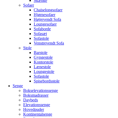
Skænke
Sofaer
Chaiselongsofaer
Hjørnesofaer
Højrevendt Sofa
Loungesofaer
Sofaborde
Sofasæt
Sofastole
Venstrevendt Sofa
Stole
Barstole
Gyngestole
Kontorstole
Lænestole
Loungestole
Sofastole
Spisebordsstole
Senge
Bokselevationssenge
Boksmadrasser
Daybeds
Elevationssenge
Hovedpuder
Kontinentalsenge