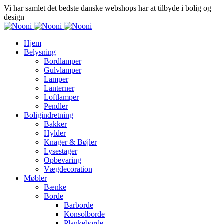
Vi har samlet det bedste danske webshops har at tilbyde i bolig og
design
Hjem
Belysning
Bordlamper
Gulvlamper
Lamper
Lanterner
Loftlamper
Pendler
Boligindretning
Bakker
Hylder
Knager & Bøjler
Lysestager
Opbevaring
Vægdecoration
Møbler
Bænke
Borde
Barborde
Konsolborde
Plankeborde