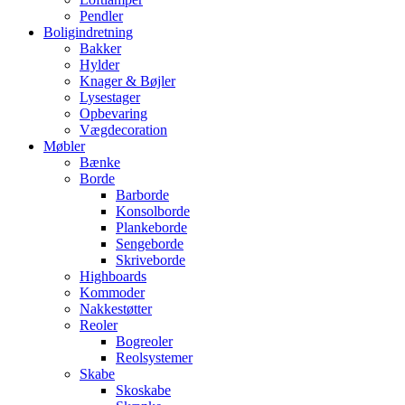
Pendler
Boligindretning
Bakker
Hylder
Knager & Bøjler
Lysestager
Opbevaring
Vægdecoration
Møbler
Bænke
Borde
Barborde
Konsolborde
Plankeborde
Sengeborde
Skriveborde
Highboards
Kommoder
Nakkestøtter
Reoler
Bogreoler
Reolsystemer
Skabe
Skoskabe