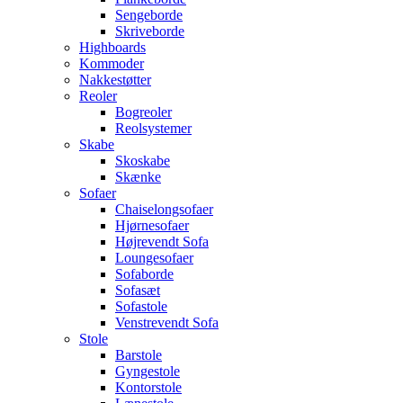
Sengeborde
Skriveborde
Highboards
Kommoder
Nakkestøtter
Reoler
Bogreoler
Reolsystemer
Skabe
Skoskabe
Skænke
Sofaer
Chaiselongsofaer
Hjørnesofaer
Højrevendt Sofa
Loungesofaer
Sofaborde
Sofasæt
Sofastole
Venstrevendt Sofa
Stole
Barstole
Gyngestole
Kontorstole