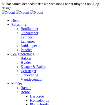
Vi har samlet det bedste danske webshops har at tilbyde i bolig og
design
Hjem
Belysning
Bordlamper
Gulvlamper
Lamper
Lanterner
Loftlamper
Pendler
Boligindretning
Bakker
Hylder
Knager & Bøjler
Lysestager
Opbevaring
Vægdecoration
Møbler
Bænke
Borde
Barborde
Konsolborde
Plankeborde