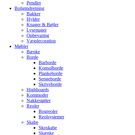
Pendler
Boligindretning
Bakker
Hylder
Knager & Bøjler
Lysestager
Opbevaring
Vægdecoration
Møbler
Bænke
Borde
Barborde
Konsolborde
Plankeborde
Sengeborde
Skriveborde
Highboards
Kommoder
Nakkestøtter
Reoler
Bogreoler
Reolsystemer
Skabe
Skoskabe
Skænke