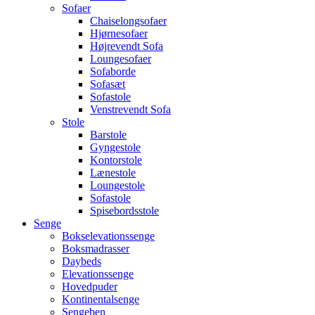
Sofaer
Chaiselongsofaer
Hjørnesofaer
Højrevendt Sofa
Loungesofaer
Sofaborde
Sofasæt
Sofastole
Venstrevendt Sofa
Stole
Barstole
Gyngestole
Kontorstole
Lænestole
Loungestole
Sofastole
Spisebordsstole
Senge
Bokselevationssenge
Boksmadrasser
Daybeds
Elevationssenge
Hovedpuder
Kontinentalsenge
Sengeben