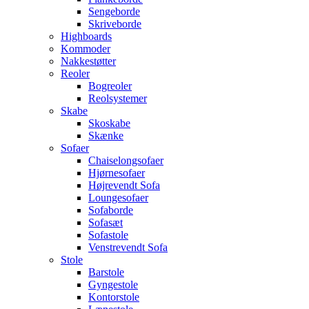
Sengeborde
Skriveborde
Highboards
Kommoder
Nakkestøtter
Reoler
Bogreoler
Reolsystemer
Skabe
Skoskabe
Skænke
Sofaer
Chaiselongsofaer
Hjørnesofaer
Højrevendt Sofa
Loungesofaer
Sofaborde
Sofasæt
Sofastole
Venstrevendt Sofa
Stole
Barstole
Gyngestole
Kontorstole