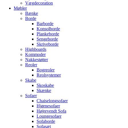
Vægdecoration
Møbler
Bænke
Borde
Barborde
Konsolborde
Plankeborde
Sengeborde
Skriveborde
Highboards
Kommoder
Nakkestøtter
Reoler
Bogreoler
Reolsystemer
Skabe
Skoskabe
Skænke
Sofaer
Chaiselongsofaer
Hjørnesofaer
Højrevendt Sofa
Loungesofaer
Sofaborde
Sofasæt