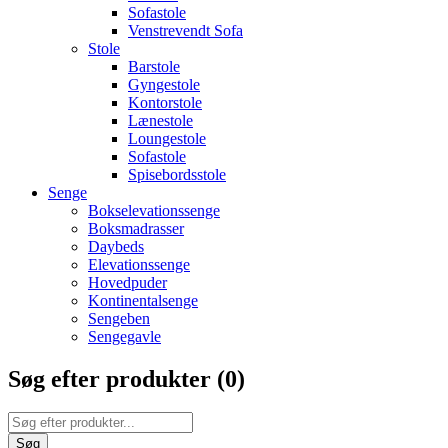
Sofastole
Venstrevendt Sofa
Stole
Barstole
Gyngestole
Kontorstole
Lænestole
Loungestole
Sofastole
Spisebordsstole
Senge
Bokselevationssenge
Boksmadrasser
Daybeds
Elevationssenge
Hovedpuder
Kontinentalsenge
Sengeben
Sengegavle
Søg efter produkter (
0
)