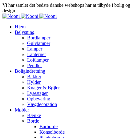
Vi har samlet det bedste danske webshops har at tilbyde i bolig og
design
Hjem
Belysning
Bordlamper
Gulvlamper
Lamper
Lanterner
Loftlamper
Pendler
Boligindretning
Bakker
Hylder
Knager & Bøjler
Lysestager
Opbevaring
Vægdecoration
Møbler
Bænke
Borde
Barborde
Konsolborde
Plankeborde