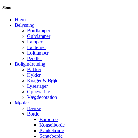
Menu
Hjem
Belysning
Bordlamper
Gulvlamper
Lamper
Lanterner
Loftlamper
Pendler
Boligindretning
Bakker
Hylder
Knager & Bøjler
Lysestager
Opbevaring
Vægdecoration
Møbler
Bænke
Borde
Barborde
Konsolborde
Plankeborde
Sengeborde