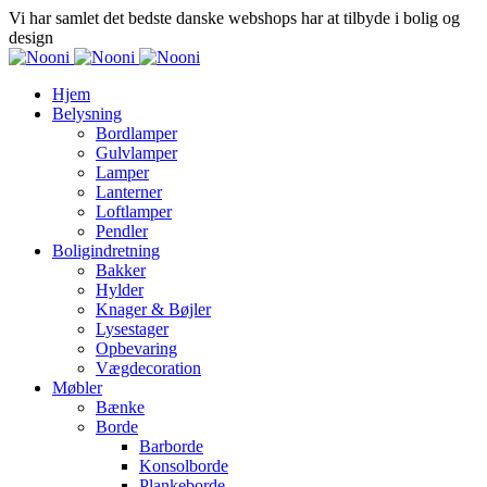
Vi har samlet det bedste danske webshops har at tilbyde i bolig og
design
Hjem
Belysning
Bordlamper
Gulvlamper
Lamper
Lanterner
Loftlamper
Pendler
Boligindretning
Bakker
Hylder
Knager & Bøjler
Lysestager
Opbevaring
Vægdecoration
Møbler
Bænke
Borde
Barborde
Konsolborde
Plankeborde