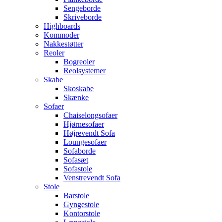
Sengeborde
Skriveborde
Highboards
Kommoder
Nakkestøtter
Reoler
Bogreoler
Reolsystemer
Skabe
Skoskabe
Skænke
Sofaer
Chaiselongsofaer
Hjørnesofaer
Højrevendt Sofa
Loungesofaer
Sofaborde
Sofasæt
Sofastole
Venstrevendt Sofa
Stole
Barstole
Gyngestole
Kontorstole