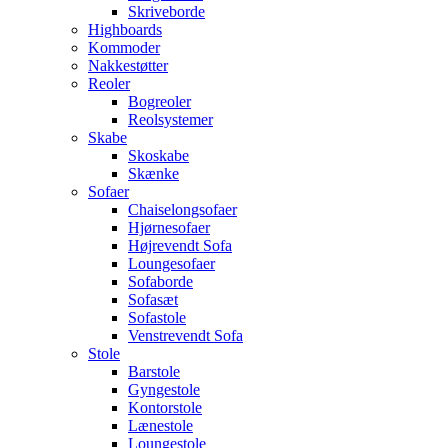
Skriveborde
Highboards
Kommoder
Nakkestøtter
Reoler
Bogreoler
Reolsystemer
Skabe
Skoskabe
Skænke
Sofaer
Chaiselongsofaer
Hjørnesofaer
Højrevendt Sofa
Loungesofaer
Sofaborde
Sofasæt
Sofastole
Venstrevendt Sofa
Stole
Barstole
Gyngestole
Kontorstole
Lænestole
Loungestole