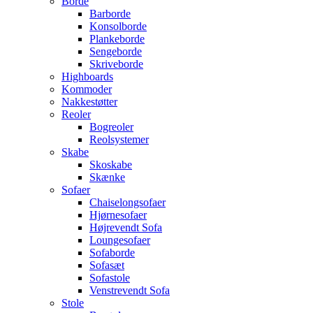
Borde
Barborde
Konsolborde
Plankeborde
Sengeborde
Skriveborde
Highboards
Kommoder
Nakkestøtter
Reoler
Bogreoler
Reolsystemer
Skabe
Skoskabe
Skænke
Sofaer
Chaiselongsofaer
Hjørnesofaer
Højrevendt Sofa
Loungesofaer
Sofaborde
Sofasæt
Sofastole
Venstrevendt Sofa
Stole