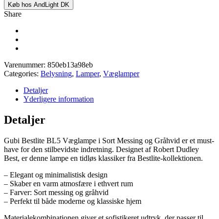
Køb hos AndLight DK
Share
Varenummer:
850eb13a98eb
Categories:
Belysning
,
Lamper
,
Væglamper
Detaljer
Yderligere information
Detaljer
Gubi Bestlite BL5 Væglampe i Sort Messing og Gråhvid er et must-
have for den stilbevidste indretning. Designet af Robert Dudley
Best, er denne lampe en tidløs klassiker fra Bestlite-kollektionen.
– Elegant og minimalistisk design
– Skaber en varm atmosfære i ethvert rum
– Farver: Sort messing og gråhvid
– Perfekt til både moderne og klassiske hjem
Materialekombinationen giver et sofistikeret udtryk, der passer til