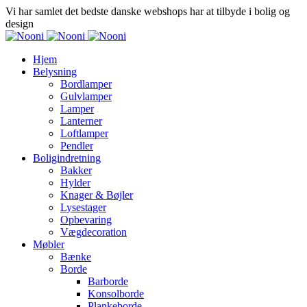
Vi har samlet det bedste danske webshops har at tilbyde i bolig og
design
Hjem
Belysning
Bordlamper
Gulvlamper
Lamper
Lanterner
Loftlamper
Pendler
Boligindretning
Bakker
Hylder
Knager & Bøjler
Lysestager
Opbevaring
Vægdecoration
Møbler
Bænke
Borde
Barborde
Konsolborde
Plankeborde