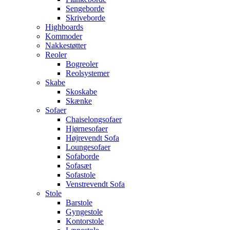
Sengeborde
Skriveborde
Highboards
Kommoder
Nakkestøtter
Reoler
Bogreoler
Reolsystemer
Skabe
Skoskabe
Skænke
Sofaer
Chaiselongsofaer
Hjørnesofaer
Højrevendt Sofa
Loungesofaer
Sofaborde
Sofasæt
Sofastole
Venstrevendt Sofa
Stole
Barstole
Gyngestole
Kontorstole