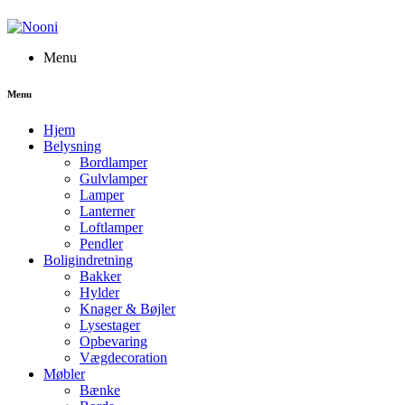
Menu
Menu
Hjem
Belysning
Bordlamper
Gulvlamper
Lamper
Lanterner
Loftlamper
Pendler
Boligindretning
Bakker
Hylder
Knager & Bøjler
Lysestager
Opbevaring
Vægdecoration
Møbler
Bænke