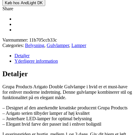
Køb hos AndLight DK
Share
Varenummer:
11b705ccb33c
Categories:
Belysning
,
Gulvlamper
,
Lamper
Detaljer
Yderligere information
Detaljer
Grupa Products Arigato Double Gulvlampe i hvid er et must-have
for enhver moderne indretning. Denne gulvlampe kombinerer stil og
funktionalitet på en elegant måde.
– Designet af den anerkendte kroatiske producent Grupa Products
– Arigato serien tilbyder lamper af høj kvalitet
– Justerbare LED-lamper for optimal belysning
– Elegant hvid farve der passer ind i enhver boligstil
Leveringstiden er hurtig, mellem 1 og 3 dage. Giv dit hjem et løft