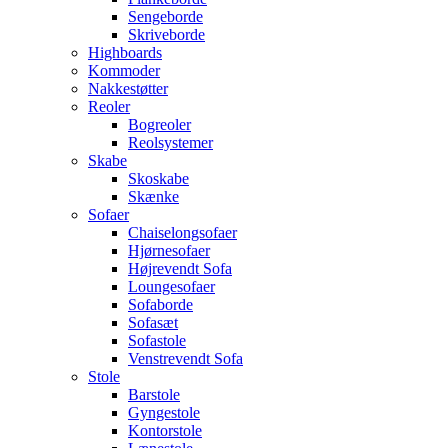
Sengeborde
Skriveborde
Highboards
Kommoder
Nakkestøtter
Reoler
Bogreoler
Reolsystemer
Skabe
Skoskabe
Skænke
Sofaer
Chaiselongsofaer
Hjørnesofaer
Højrevendt Sofa
Loungesofaer
Sofaborde
Sofasæt
Sofastole
Venstrevendt Sofa
Stole
Barstole
Gyngestole
Kontorstole