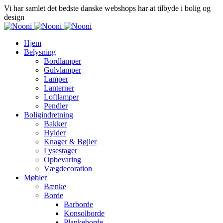
Vi har samlet det bedste danske webshops har at tilbyde i bolig og
design
Hjem
Belysning
Bordlamper
Gulvlamper
Lamper
Lanterner
Loftlamper
Pendler
Boligindretning
Bakker
Hylder
Knager & Bøjler
Lysestager
Opbevaring
Vægdecoration
Møbler
Bænke
Borde
Barborde
Konsolborde
Plankeborde