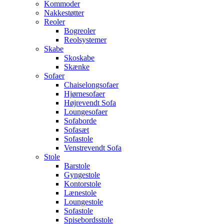
Kommoder
Nakkestøtter
Reoler
Bogreoler
Reolsystemer
Skabe
Skoskabe
Skænke
Sofaer
Chaiselongsofaer
Hjørnesofaer
Højrevendt Sofa
Loungesofaer
Sofaborde
Sofasæt
Sofastole
Venstrevendt Sofa
Stole
Barstole
Gyngestole
Kontorstole
Lænestole
Loungestole
Sofastole
Spisebordsstole