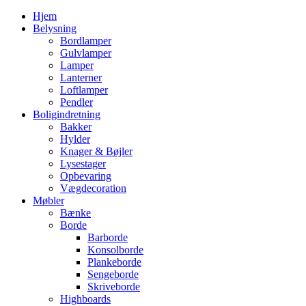
Hjem
Belysning
Bordlamper
Gulvlamper
Lamper
Lanterner
Loftlamper
Pendler
Boligindretning
Bakker
Hylder
Knager & Bøjler
Lysestager
Opbevaring
Vægdecoration
Møbler
Bænke
Borde
Barborde
Konsolborde
Plankeborde
Sengeborde
Skriveborde
Highboards