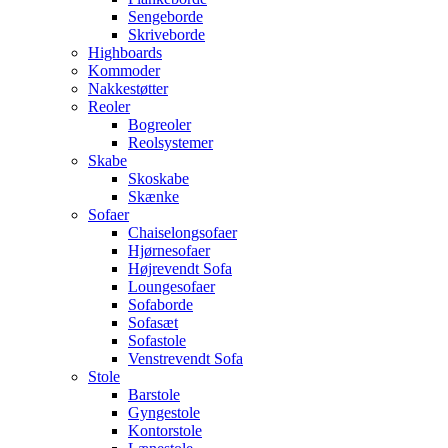
Sengeborde
Skriveborde
Highboards
Kommoder
Nakkestøtter
Reoler
Bogreoler
Reolsystemer
Skabe
Skoskabe
Skænke
Sofaer
Chaiselongsofaer
Hjørnesofaer
Højrevendt Sofa
Loungesofaer
Sofaborde
Sofasæt
Sofastole
Venstrevendt Sofa
Stole
Barstole
Gyngestole
Kontorstole