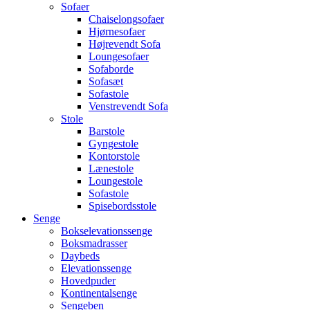
Sofaer
Chaiselongsofaer
Hjørnesofaer
Højrevendt Sofa
Loungesofaer
Sofaborde
Sofasæt
Sofastole
Venstrevendt Sofa
Stole
Barstole
Gyngestole
Kontorstole
Lænestole
Loungestole
Sofastole
Spisebordsstole
Senge
Bokselevationssenge
Boksmadrasser
Daybeds
Elevationssenge
Hovedpuder
Kontinentalsenge
Sengeben