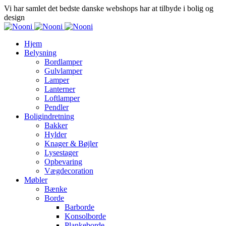
Vi har samlet det bedste danske webshops har at tilbyde i bolig og
design
Hjem
Belysning
Bordlamper
Gulvlamper
Lamper
Lanterner
Loftlamper
Pendler
Boligindretning
Bakker
Hylder
Knager & Bøjler
Lysestager
Opbevaring
Vægdecoration
Møbler
Bænke
Borde
Barborde
Konsolborde
Plankeborde