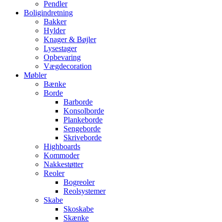
Pendler
Boligindretning
Bakker
Hylder
Knager & Bøjler
Lysestager
Opbevaring
Vægdecoration
Møbler
Bænke
Borde
Barborde
Konsolborde
Plankeborde
Sengeborde
Skriveborde
Highboards
Kommoder
Nakkestøtter
Reoler
Bogreoler
Reolsystemer
Skabe
Skoskabe
Skænke