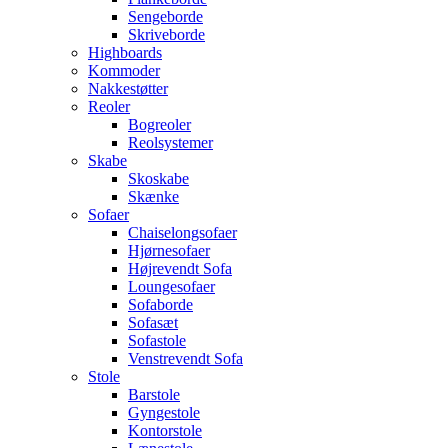
Sengeborde
Skriveborde
Highboards
Kommoder
Nakkestøtter
Reoler
Bogreoler
Reolsystemer
Skabe
Skoskabe
Skænke
Sofaer
Chaiselongsofaer
Hjørnesofaer
Højrevendt Sofa
Loungesofaer
Sofaborde
Sofasæt
Sofastole
Venstrevendt Sofa
Stole
Barstole
Gyngestole
Kontorstole