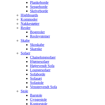
Plankeborde
Sengeborde
Skriveborde
Highboards
Kommoder
Nakkestøtter
Reoler
Bogreoler
Reolsystemer
Skabe
Skoskabe
Skænke
Sofaer
Chaiselongsofaer
Hjørnesofaer
Højrevendt Sofa
Loungesofaer
Sofaborde
Sofasæt
Sofastole
Venstrevendt Sofa
Stole
Barstole
Gyngestole
Kontorstole