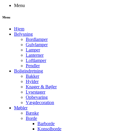
Menu
Menu
Hjem
Belysning
Bordlamper
Gulvlamper
Lamper
Lanterner
Loftlamper
Pendler
Boligindretning
Bakker
Hylder
Knager & Bøjler
Lysestager
Opbevaring
Vægdecoration
Møbler
Bænke
Borde
Barborde
Konsolborde