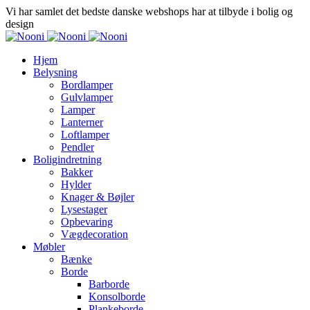
Vi har samlet det bedste danske webshops har at tilbyde i bolig og
design
Hjem
Belysning
Bordlamper
Gulvlamper
Lamper
Lanterner
Loftlamper
Pendler
Boligindretning
Bakker
Hylder
Knager & Bøjler
Lysestager
Opbevaring
Vægdecoration
Møbler
Bænke
Borde
Barborde
Konsolborde
Plankeborde