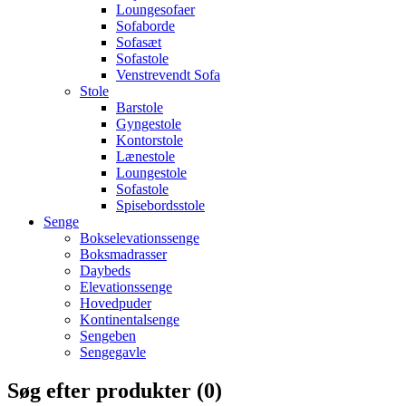
Loungesofaer
Sofaborde
Sofasæt
Sofastole
Venstrevendt Sofa
Stole
Barstole
Gyngestole
Kontorstole
Lænestole
Loungestole
Sofastole
Spisebordsstole
Senge
Bokselevationssenge
Boksmadrasser
Daybeds
Elevationssenge
Hovedpuder
Kontinentalsenge
Sengeben
Sengegavle
Søg efter produkter (
0
)