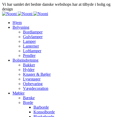
Vi har samlet det bedste danske webshops har at tilbyde i bolig og
design
Hjem
Belysning
Bordlamper
Gulvlamper
Lamper
Lanterner
Loftlamper
Pendler
Boligindretning
Bakker
Hylder
Knager & Bøjler
Lysestager
Opbevaring
Vægdecoration
Møbler
Bænke
Borde
Barborde
Konsolborde
Plankeborde