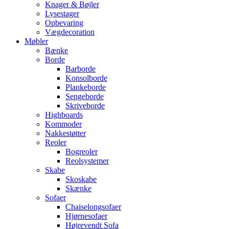
Knager & Bøjler
Lysestager
Opbevaring
Vægdecoration
Møbler
Bænke
Borde
Barborde
Konsolborde
Plankeborde
Sengeborde
Skriveborde
Highboards
Kommoder
Nakkestøtter
Reoler
Bogreoler
Reolsystemer
Skabe
Skoskabe
Skænke
Sofaer
Chaiselongsofaer
Hjørnesofaer
Højrevendt Sofa