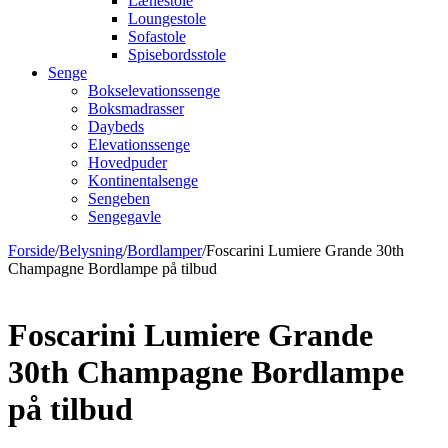
Lænestole
Loungestole
Sofastole
Spisebordsstole
Senge
Bokselevationssenge
Boksmadrasser
Daybeds
Elevationssenge
Hovedpuder
Kontinentalsenge
Sengeben
Sengegavle
Forside
/
Belysning
/
Bordlamper
/
Foscarini Lumiere Grande 30th
Champagne Bordlampe på tilbud
Foscarini Lumiere Grande
30th Champagne Bordlampe
på tilbud