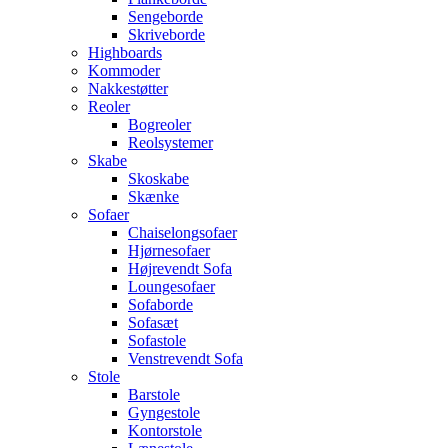
Sengeborde
Skriveborde
Highboards
Kommoder
Nakkestøtter
Reoler
Bogreoler
Reolsystemer
Skabe
Skoskabe
Skænke
Sofaer
Chaiselongsofaer
Hjørnesofaer
Højrevendt Sofa
Loungesofaer
Sofaborde
Sofasæt
Sofastole
Venstrevendt Sofa
Stole
Barstole
Gyngestole
Kontorstole