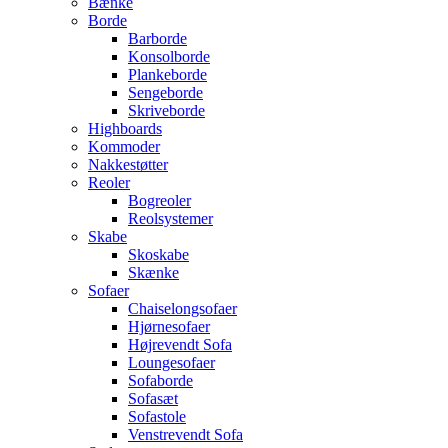
Bænke
Borde
Barborde
Konsolborde
Plankeborde
Sengeborde
Skriveborde
Highboards
Kommoder
Nakkestøtter
Reoler
Bogreoler
Reolsystemer
Skabe
Skoskabe
Skænke
Sofaer
Chaiselongsofaer
Hjørnesofaer
Højrevendt Sofa
Loungesofaer
Sofaborde
Sofasæt
Sofastole
Venstrevendt Sofa