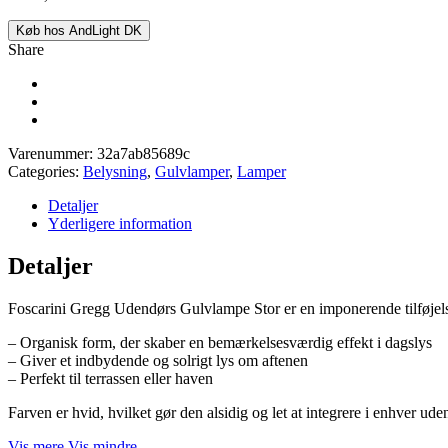
Køb hos AndLight DK
Share
Varenummer:
32a7ab85689c
Categories:
Belysning
,
Gulvlamper
,
Lamper
Detaljer
Yderligere information
Detaljer
Foscarini Gregg Udendørs Gulvlampe Stor er en imponerende tilføjels
– Organisk form, der skaber en bemærkelsesværdig effekt i dagslys
– Giver et indbydende og solrigt lys om aftenen
– Perfekt til terrassen eller haven
Farven er hvid, hvilket gør den alsidig og let at integrere i enhver u
Vis mere
Vis mindre