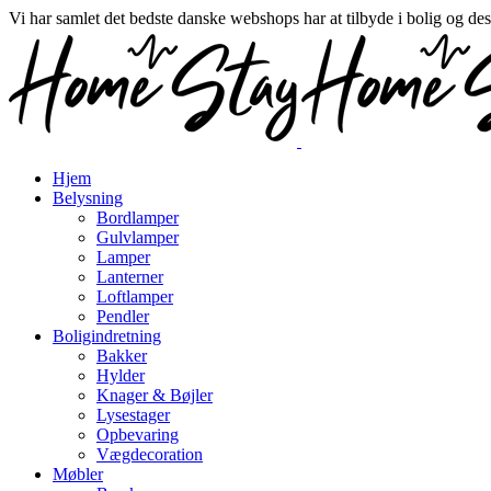
Vi har samlet det bedste danske webshops har at tilbyde i bolig og de
Hjem
Belysning
Bordlamper
Gulvlamper
Lamper
Lanterner
Loftlamper
Pendler
Boligindretning
Bakker
Hylder
Knager & Bøjler
Lysestager
Opbevaring
Vægdecoration
Møbler