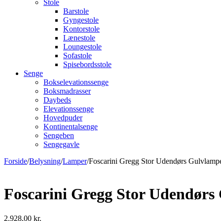
Stole
Barstole
Gyngestole
Kontorstole
Lænestole
Loungestole
Sofastole
Spisebordsstole
Senge
Bokselevationssenge
Boksmadrasser
Daybeds
Elevationssenge
Hovedpuder
Kontinentalsenge
Sengeben
Sengegavle
Forside
/
Belysning
/
Lamper
/
Foscarini Gregg Stor Udendørs Gulvlampe
Foscarini Gregg Stor Udendørs 
2.928,00
kr.