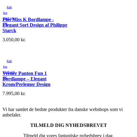
Køb
hos
AndLight
Flos Miss K Bordlampe -
DK
Elegant Sort Design af Philippe
Starck
3.050,00
kr.
Køb
hos
AndLight
Verner Panton Fun 1
DK
Bordlampe – Elegant
Krom/Perlemor Design
7.995,00
kr.
Vi har samlet de bedste produkter fra danske webshops som vi
anbefaler.
TILMELD DIG NYHEDSBREVET
Tilmeld dig vores fantastiske nyhedsbrev i dag.