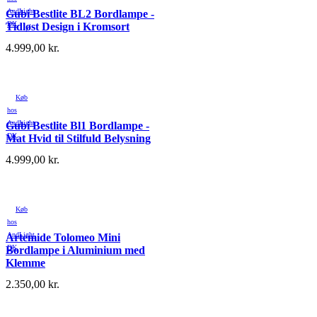
AndLight
Gubi Bestlite BL2 Bordlampe -
DK
Tidløst Design i Kromsort
4.999,00
kr.
Køb
hos
AndLight
Gubi Bestlite Bl1 Bordlampe -
DK
Mat Hvid til Stilfuld Belysning
4.999,00
kr.
Køb
hos
AndLight
Artemide Tolomeo Mini
DK
Bordlampe i Aluminium med
Klemme
2.350,00
kr.