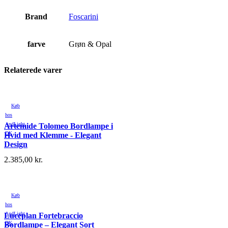
Brand
Foscarini
farve
Grøn & Opal
Relaterede varer
Køb
hos
AndLight
Artemide Tolomeo Bordlampe i
DK
Hvid med Klemme - Elegant
Design
2.385,00
kr.
Køb
hos
AndLight
Luceplan Fortebraccio
DK
Bordlampe – Elegant Sort