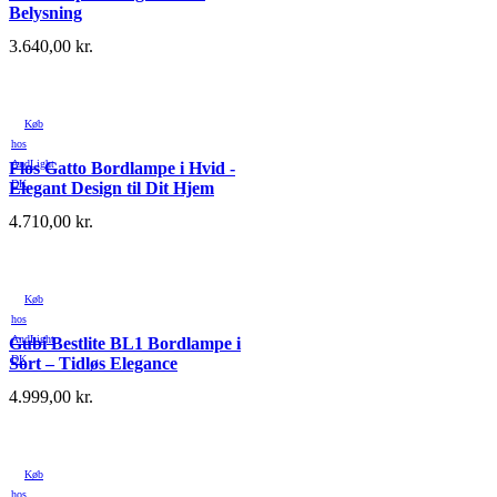
Belysning
3.640,00
kr.
Køb
hos
AndLight
Flos Gatto Bordlampe i Hvid -
DK
Elegant Design til Dit Hjem
4.710,00
kr.
Køb
hos
AndLight
Gubi Bestlite BL1 Bordlampe i
DK
Sort – Tidløs Elegance
4.999,00
kr.
Køb
hos