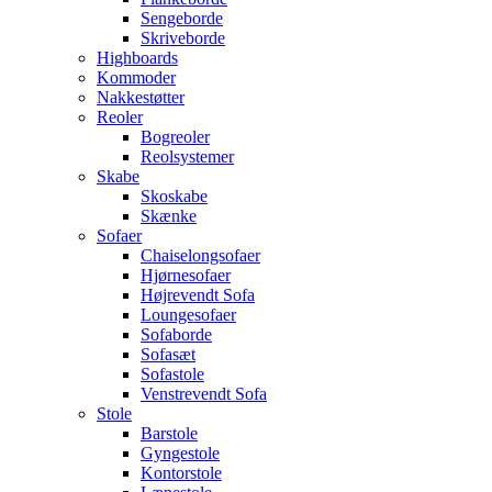
Sengeborde
Skriveborde
Highboards
Kommoder
Nakkestøtter
Reoler
Bogreoler
Reolsystemer
Skabe
Skoskabe
Skænke
Sofaer
Chaiselongsofaer
Hjørnesofaer
Højrevendt Sofa
Loungesofaer
Sofaborde
Sofasæt
Sofastole
Venstrevendt Sofa
Stole
Barstole
Gyngestole
Kontorstole