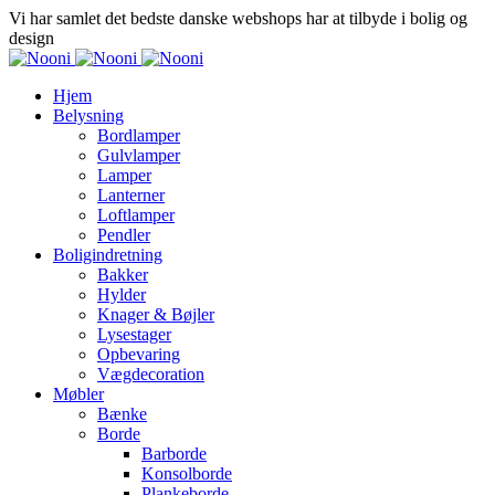
Vi har samlet det bedste danske webshops har at tilbyde i bolig og
design
Hjem
Belysning
Bordlamper
Gulvlamper
Lamper
Lanterner
Loftlamper
Pendler
Boligindretning
Bakker
Hylder
Knager & Bøjler
Lysestager
Opbevaring
Vægdecoration
Møbler
Bænke
Borde
Barborde
Konsolborde
Plankeborde