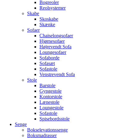
Bogreoler
Reolsystemer
Skabe
Skoskabe
Skænke
Sofaer
Chaiselongsofaer
Hjørnesofaer
Højrevendt Sofa
Loungesofaer
Sofaborde
Sofasæt
Sofastole
Venstrevendt Sofa
Stole
Barstole
Gyngestole
Kontorstole
Lænestole
Loungestole
Sofastole
Spisebordsstole
Senge
Bokselevationssenge
Boksmadrasser