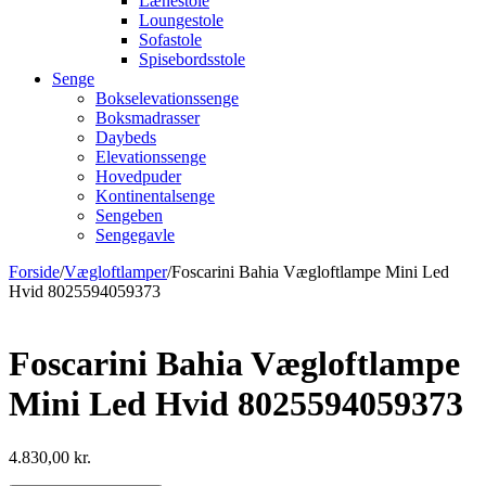
Lænestole
Loungestole
Sofastole
Spisebordsstole
Senge
Bokselevationssenge
Boksmadrasser
Daybeds
Elevationssenge
Hovedpuder
Kontinentalsenge
Sengeben
Sengegavle
Forside
/
Vægloftlamper
/
Foscarini Bahia Vægloftlampe Mini Led
Hvid 8025594059373
Foscarini Bahia Vægloftlampe
Mini Led Hvid 8025594059373
4.830,00
kr.