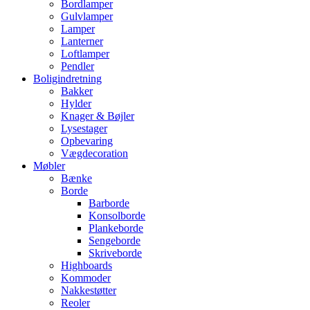
Bordlamper
Gulvlamper
Lamper
Lanterner
Loftlamper
Pendler
Boligindretning
Bakker
Hylder
Knager & Bøjler
Lysestager
Opbevaring
Vægdecoration
Møbler
Bænke
Borde
Barborde
Konsolborde
Plankeborde
Sengeborde
Skriveborde
Highboards
Kommoder
Nakkestøtter
Reoler