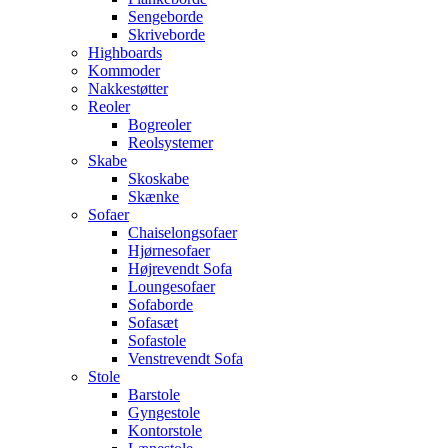
Sengeborde
Skriveborde
Highboards
Kommoder
Nakkestøtter
Reoler
Bogreoler
Reolsystemer
Skabe
Skoskabe
Skænke
Sofaer
Chaiselongsofaer
Hjørnesofaer
Højrevendt Sofa
Loungesofaer
Sofaborde
Sofasæt
Sofastole
Venstrevendt Sofa
Stole
Barstole
Gyngestole
Kontorstole