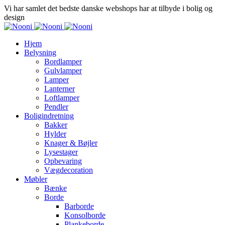
Vi har samlet det bedste danske webshops har at tilbyde i bolig og
design
Hjem
Belysning
Bordlamper
Gulvlamper
Lamper
Lanterner
Loftlamper
Pendler
Boligindretning
Bakker
Hylder
Knager & Bøjler
Lysestager
Opbevaring
Vægdecoration
Møbler
Bænke
Borde
Barborde
Konsolborde
Plankeborde