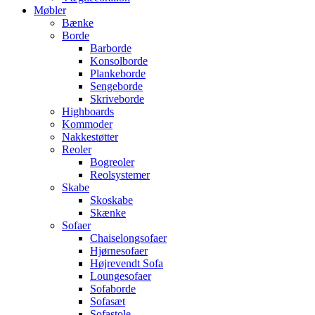
Møbler
Bænke
Borde
Barborde
Konsolborde
Plankeborde
Sengeborde
Skriveborde
Highboards
Kommoder
Nakkestøtter
Reoler
Bogreoler
Reolsystemer
Skabe
Skoskabe
Skænke
Sofaer
Chaiselongsofaer
Hjørnesofaer
Højrevendt Sofa
Loungesofaer
Sofaborde
Sofasæt
Sofastole