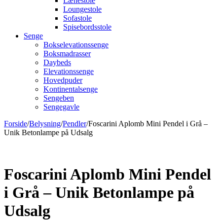
Lænestole
Loungestole
Sofastole
Spisebordsstole
Senge
Bokselevationssenge
Boksmadrasser
Daybeds
Elevationssenge
Hovedpuder
Kontinentalsenge
Sengeben
Sengegavle
Forside
/
Belysning
/
Pendler
/
Foscarini Aplomb Mini Pendel i Grå –
Unik Betonlampe på Udsalg
Foscarini Aplomb Mini Pendel
i Grå – Unik Betonlampe på
Udsalg