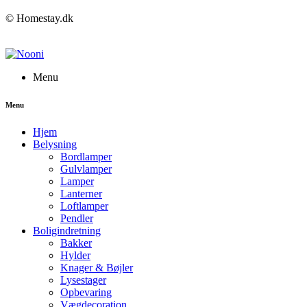
© Homestay.dk
Menu
Menu
Hjem
Belysning
Bordlamper
Gulvlamper
Lamper
Lanterner
Loftlamper
Pendler
Boligindretning
Bakker
Hylder
Knager & Bøjler
Lysestager
Opbevaring
Vægdecoration