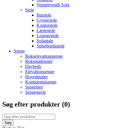
Venstrevendt Sofa
Stole
Barstole
Gyngestole
Kontorstole
Lænestole
Loungestole
Sofastole
Spisebordsstole
Senge
Bokselevationssenge
Boksmadrasser
Daybeds
Elevationssenge
Hovedpuder
Kontinentalsenge
Sengeben
Sengegavle
Søg efter produkter (
0
)