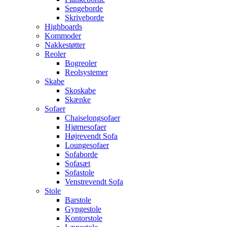
Sengeborde
Skriveborde
Highboards
Kommoder
Nakkestøtter
Reoler
Bogreoler
Reolsystemer
Skabe
Skoskabe
Skænke
Sofaer
Chaiselongsofaer
Hjørnesofaer
Højrevendt Sofa
Loungesofaer
Sofaborde
Sofasæt
Sofastole
Venstrevendt Sofa
Stole
Barstole
Gyngestole
Kontorstole