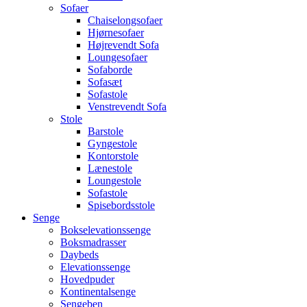
Sofaer
Chaiselongsofaer
Hjørnesofaer
Højrevendt Sofa
Loungesofaer
Sofaborde
Sofasæt
Sofastole
Venstrevendt Sofa
Stole
Barstole
Gyngestole
Kontorstole
Lænestole
Loungestole
Sofastole
Spisebordsstole
Senge
Bokselevationssenge
Boksmadrasser
Daybeds
Elevationssenge
Hovedpuder
Kontinentalsenge
Sengeben