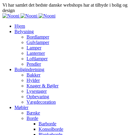
Vi har samlet det bedste danske webshops har at tilbyde i bolig og
design
Hjem
Belysning
Bordlamper
Gulvlamper
Lamper
Lanterner
Loftlamper
Pendler
Boligindretning
Bakker
Hylder
Knager & Bøjler
Lysestager
Opbevaring
Vægdecoration
Møbler
Bænke
Borde
Barborde
Konsolborde
Plankeborde