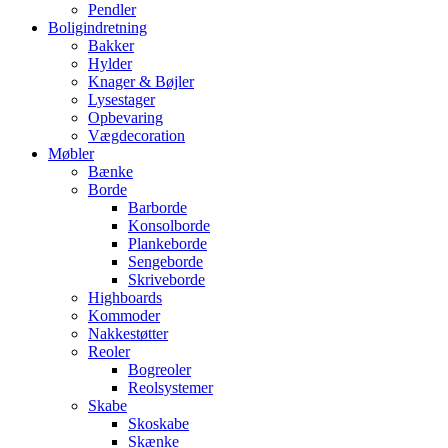
Pendler
Boligindretning
Bakker
Hylder
Knager & Bøjler
Lysestager
Opbevaring
Vægdecoration
Møbler
Bænke
Borde
Barborde
Konsolborde
Plankeborde
Sengeborde
Skriveborde
Highboards
Kommoder
Nakkestøtter
Reoler
Bogreoler
Reolsystemer
Skabe
Skoskabe
Skænke