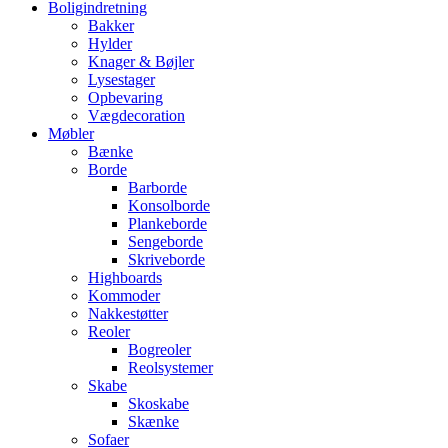
Boligindretning
Bakker
Hylder
Knager & Bøjler
Lysestager
Opbevaring
Vægdecoration
Møbler
Bænke
Borde
Barborde
Konsolborde
Plankeborde
Sengeborde
Skriveborde
Highboards
Kommoder
Nakkestøtter
Reoler
Bogreoler
Reolsystemer
Skabe
Skoskabe
Skænke
Sofaer