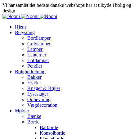
Vi har samlet det bedste danske webshops har at tilbyde i bolig og
design
Hjem
Belysning
Bordlamper
Gulvlamper
Lamper
Lanterner
Loftlamper
Pendler
Boligindretning
Bakker
Hylder
Knager & Bøjler
Lysestager
Opbevaring
Vægdecoration
Møbler
Bænke
Borde
Barborde
Konsolborde
Plankeborde