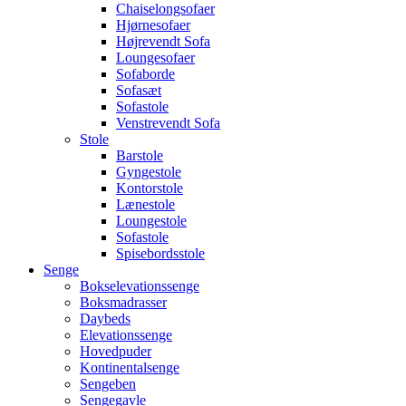
Chaiselongsofaer
Hjørnesofaer
Højrevendt Sofa
Loungesofaer
Sofaborde
Sofasæt
Sofastole
Venstrevendt Sofa
Stole
Barstole
Gyngestole
Kontorstole
Lænestole
Loungestole
Sofastole
Spisebordsstole
Senge
Bokselevationssenge
Boksmadrasser
Daybeds
Elevationssenge
Hovedpuder
Kontinentalsenge
Sengeben
Sengegavle