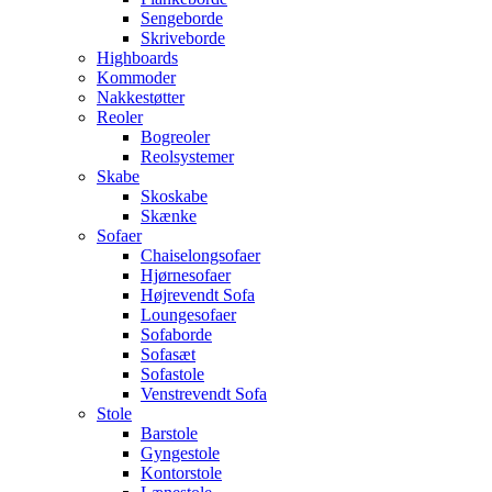
Sengeborde
Skriveborde
Highboards
Kommoder
Nakkestøtter
Reoler
Bogreoler
Reolsystemer
Skabe
Skoskabe
Skænke
Sofaer
Chaiselongsofaer
Hjørnesofaer
Højrevendt Sofa
Loungesofaer
Sofaborde
Sofasæt
Sofastole
Venstrevendt Sofa
Stole
Barstole
Gyngestole
Kontorstole