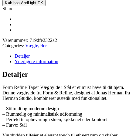
Køb hos AndLight DK
Share
Varenummer:
719dfe2322a2
Categories:
Væghylder
Detaljer
Yderligere information
Detaljer
Form Refine Taper Væghylde i Stål er et must-have til dit hjem.
Denne væghylde fra Form & Refine, designet af Jonas Herman fra
Herman Studio, kombinerer æstetik med funktionalitet.
– Stilfuldt og moderne design
– Rummelig og minimalistisk udformning
– Perfekt til opbevaring i stuen, køkkenet eller kontoret
– Farve: Stål
Væghylden tilføjer et elegant touch til ethvert rum og skaber