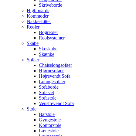
Skriveborde
Highboards
Kommoder
Nakkestøtter
Reoler
Bogreoler
Reolsystemer
Skabe
Skoskabe
Skænke
Sofaer
Chaiselongsofaer
Hjørnesofaer
Højrevendt Sofa
Loungesofaer
Sofaborde
Sofasæt
Sofastole
Venstrevendt Sofa
Stole
Barstole
Gyngestole
Kontorstole
Lænestole