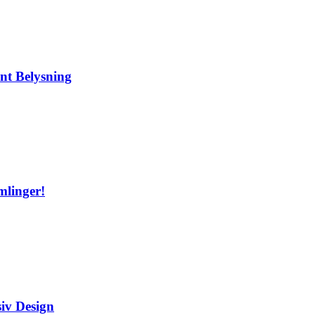
nt Belysning
mlinger!
siv Design