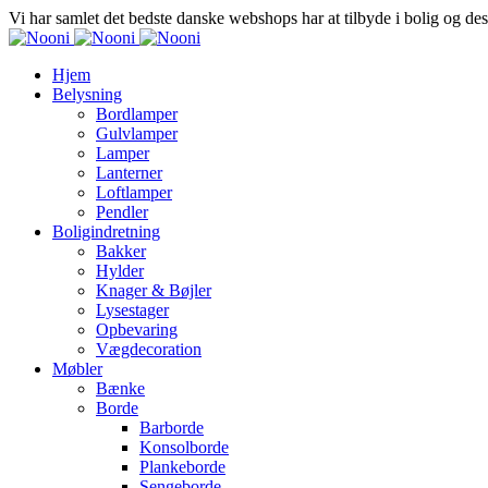
Vi har samlet det bedste danske webshops har at tilbyde i bolig og de
Hjem
Belysning
Bordlamper
Gulvlamper
Lamper
Lanterner
Loftlamper
Pendler
Boligindretning
Bakker
Hylder
Knager & Bøjler
Lysestager
Opbevaring
Vægdecoration
Møbler
Bænke
Borde
Barborde
Konsolborde
Plankeborde
Sengeborde