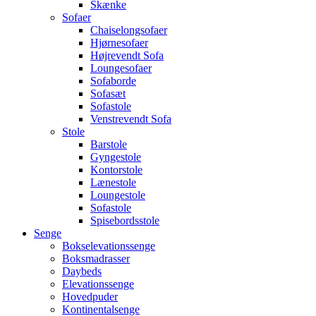
Skænke
Sofaer
Chaiselongsofaer
Hjørnesofaer
Højrevendt Sofa
Loungesofaer
Sofaborde
Sofasæt
Sofastole
Venstrevendt Sofa
Stole
Barstole
Gyngestole
Kontorstole
Lænestole
Loungestole
Sofastole
Spisebordsstole
Senge
Bokselevationssenge
Boksmadrasser
Daybeds
Elevationssenge
Hovedpuder
Kontinentalsenge