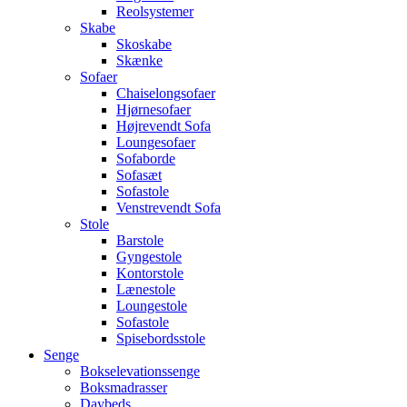
Reolsystemer
Skabe
Skoskabe
Skænke
Sofaer
Chaiselongsofaer
Hjørnesofaer
Højrevendt Sofa
Loungesofaer
Sofaborde
Sofasæt
Sofastole
Venstrevendt Sofa
Stole
Barstole
Gyngestole
Kontorstole
Lænestole
Loungestole
Sofastole
Spisebordsstole
Senge
Bokselevationssenge
Boksmadrasser
Daybeds