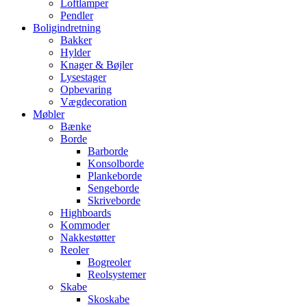
Loftlamper
Pendler
Boligindretning
Bakker
Hylder
Knager & Bøjler
Lysestager
Opbevaring
Vægdecoration
Møbler
Bænke
Borde
Barborde
Konsolborde
Plankeborde
Sengeborde
Skriveborde
Highboards
Kommoder
Nakkestøtter
Reoler
Bogreoler
Reolsystemer
Skabe
Skoskabe