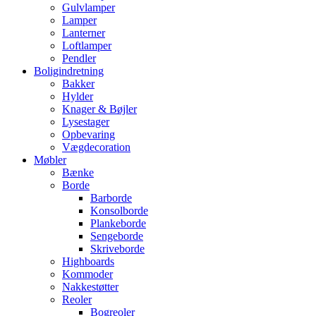
Gulvlamper
Lamper
Lanterner
Loftlamper
Pendler
Boligindretning
Bakker
Hylder
Knager & Bøjler
Lysestager
Opbevaring
Vægdecoration
Møbler
Bænke
Borde
Barborde
Konsolborde
Plankeborde
Sengeborde
Skriveborde
Highboards
Kommoder
Nakkestøtter
Reoler
Bogreoler