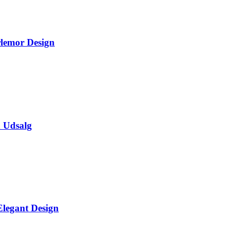
lemor Design
å Udsalg
legant Design