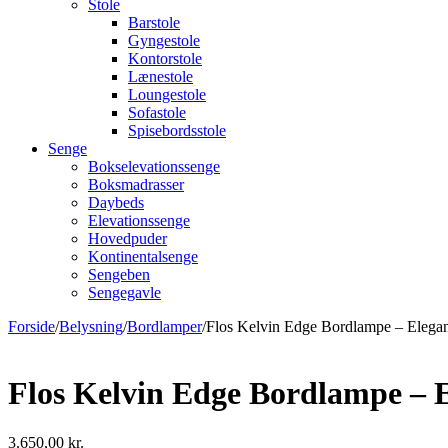
Stole
Barstole
Gyngestole
Kontorstole
Lænestole
Loungestole
Sofastole
Spisebordsstole
Senge
Bokselevationssenge
Boksmadrasser
Daybeds
Elevationssenge
Hovedpuder
Kontinentalsenge
Sengeben
Sengegavle
Forside
/
Belysning
/
Bordlamper
/
Flos Kelvin Edge Bordlampe – Elega
Flos Kelvin Edge Bordlampe – 
3.650,00
kr.