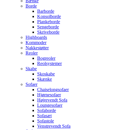
Bænke
Borde
Barborde
Konsolborde
Plankeborde
Sengeborde
Skriveborde
Highboards
Kommoder
Nakkestøtter
Reoler
Bogreoler
Reolsystemer
Skabe
Skoskabe
Skænke
Sofaer
Chaiselongsofaer
Hjørnesofaer
Højrevendt Sofa
Loungesofaer
Sofaborde
Sofasæt
Sofastole
Venstrevendt Sofa