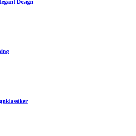
legant Design
ning
gnklassiker