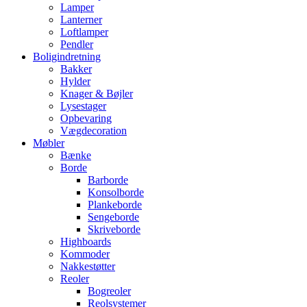
Lamper
Lanterner
Loftlamper
Pendler
Boligindretning
Bakker
Hylder
Knager & Bøjler
Lysestager
Opbevaring
Vægdecoration
Møbler
Bænke
Borde
Barborde
Konsolborde
Plankeborde
Sengeborde
Skriveborde
Highboards
Kommoder
Nakkestøtter
Reoler
Bogreoler
Reolsystemer