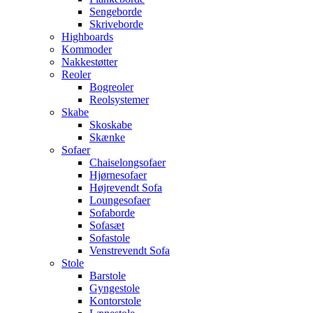
Sengeborde
Skriveborde
Highboards
Kommoder
Nakkestøtter
Reoler
Bogreoler
Reolsystemer
Skabe
Skoskabe
Skænke
Sofaer
Chaiselongsofaer
Hjørnesofaer
Højrevendt Sofa
Loungesofaer
Sofaborde
Sofasæt
Sofastole
Venstrevendt Sofa
Stole
Barstole
Gyngestole
Kontorstole