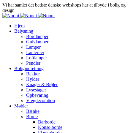
Vi har samlet det bedste danske webshops har at tilbyde i bolig og
design
Hjem
Belysning
Bordlamper
Gulvlamper
Lamper
Lanterner
Loftlamper
Pendler
Boligindretning
Bakker
Hylder
Knager & Bøjler
Lysestager
Opbevaring
Vægdecoration
Møbler
Bænke
Borde
Barborde
Konsolborde
Plankeborde