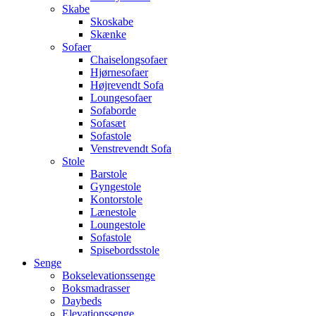
Skabe
Skoskabe
Skænke
Sofaer
Chaiselongsofaer
Hjørnesofaer
Højrevendt Sofa
Loungesofaer
Sofaborde
Sofasæt
Sofastole
Venstrevendt Sofa
Stole
Barstole
Gyngestole
Kontorstole
Lænestole
Loungestole
Sofastole
Spisebordsstole
Senge
Bokselevationssenge
Boksmadrasser
Daybeds
Elevationssenge