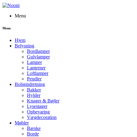
Menu
Menu
Hjem
Belysning
Bordlamper
Gulvlamper
Lamper
Lanterner
Loftlamper
Pendler
Boligindretning
Bakker
Hylder
Knager & Bøjler
Lysestager
Opbevaring
Vægdecoration
Møbler
Bænke
Borde