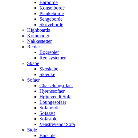
Barborde
Konsolborde
Plankeborde
Sengeborde
Skriveborde
Highboards
Kommoder
Nakkestøtter
Reoler
Bogreoler
Reolsystemer
Skabe
Skoskabe
Skænke
Sofaer
Chaiselongsofaer
Hjørnesofaer
Højrevendt Sofa
Loungesofaer
Sofaborde
Sofasæt
Sofastole
Venstrevendt Sofa
Stole
Barstole