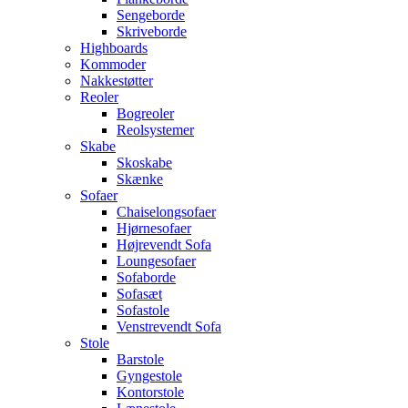
Sengeborde
Skriveborde
Highboards
Kommoder
Nakkestøtter
Reoler
Bogreoler
Reolsystemer
Skabe
Skoskabe
Skænke
Sofaer
Chaiselongsofaer
Hjørnesofaer
Højrevendt Sofa
Loungesofaer
Sofaborde
Sofasæt
Sofastole
Venstrevendt Sofa
Stole
Barstole
Gyngestole
Kontorstole