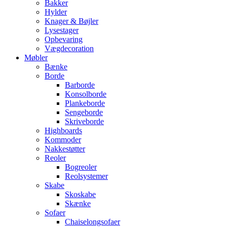
Bakker
Hylder
Knager & Bøjler
Lysestager
Opbevaring
Vægdecoration
Møbler
Bænke
Borde
Barborde
Konsolborde
Plankeborde
Sengeborde
Skriveborde
Highboards
Kommoder
Nakkestøtter
Reoler
Bogreoler
Reolsystemer
Skabe
Skoskabe
Skænke
Sofaer
Chaiselongsofaer