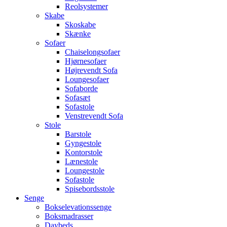
Reolsystemer
Skabe
Skoskabe
Skænke
Sofaer
Chaiselongsofaer
Hjørnesofaer
Højrevendt Sofa
Loungesofaer
Sofaborde
Sofasæt
Sofastole
Venstrevendt Sofa
Stole
Barstole
Gyngestole
Kontorstole
Lænestole
Loungestole
Sofastole
Spisebordsstole
Senge
Bokselevationssenge
Boksmadrasser
Daybeds