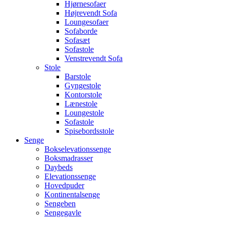
Hjørnesofaer
Højrevendt Sofa
Loungesofaer
Sofaborde
Sofasæt
Sofastole
Venstrevendt Sofa
Stole
Barstole
Gyngestole
Kontorstole
Lænestole
Loungestole
Sofastole
Spisebordsstole
Senge
Bokselevationssenge
Boksmadrasser
Daybeds
Elevationssenge
Hovedpuder
Kontinentalsenge
Sengeben
Sengegavle