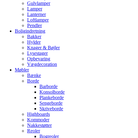
Gulvlamper
Lamper
Lanterner
Loftlamper
Pendler
Boligindretning
Bakker
Hylder
Knager & Bøjler
Lysestager
Opbevaring
Vægdecoration
Møbler
Bænke
Borde
Barborde
Konsolborde
Plankeborde
Sengeborde
Skriveborde
Highboards
Kommoder
Nakkestøtter
Reoler
Bogreoler