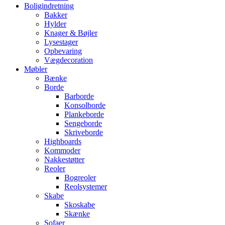
Boligindretning
Bakker
Hylder
Knager & Bøjler
Lysestager
Opbevaring
Vægdecoration
Møbler
Bænke
Borde
Barborde
Konsolborde
Plankeborde
Sengeborde
Skriveborde
Highboards
Kommoder
Nakkestøtter
Reoler
Bogreoler
Reolsystemer
Skabe
Skoskabe
Skænke
Sofaer