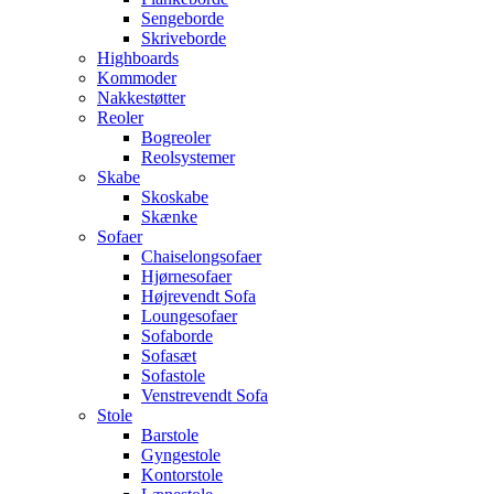
Sengeborde
Skriveborde
Highboards
Kommoder
Nakkestøtter
Reoler
Bogreoler
Reolsystemer
Skabe
Skoskabe
Skænke
Sofaer
Chaiselongsofaer
Hjørnesofaer
Højrevendt Sofa
Loungesofaer
Sofaborde
Sofasæt
Sofastole
Venstrevendt Sofa
Stole
Barstole
Gyngestole
Kontorstole