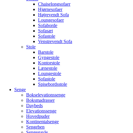
Chaiselongsofaer
Hjørnesofaer
Højrevendt Sofa
Loungesofaer
Sofaborde
Sofasæt
Sofastole
Venstrevendt Sofa
Stole
Barstole
Gyngestole
Kontorstole
Lænestole
Loungestole
Sofastole
Spisebordsstole
Senge
Bokselevationssenge
Boksmadrasser
Daybeds
Elevationssenge
Hovedpuder
Kontinentalsenge
Sengeben
Sengegavle