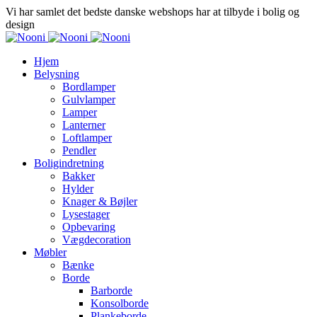
Vi har samlet det bedste danske webshops har at tilbyde i bolig og
design
Hjem
Belysning
Bordlamper
Gulvlamper
Lamper
Lanterner
Loftlamper
Pendler
Boligindretning
Bakker
Hylder
Knager & Bøjler
Lysestager
Opbevaring
Vægdecoration
Møbler
Bænke
Borde
Barborde
Konsolborde
Plankeborde