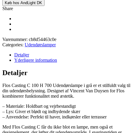
Køb hos AndLight DK
Share
Varenummer:
cb8d54463c0e
Categories:
Udendørslamper
Detaljer
Yderligere information
Detaljer
Flos Casting C 100 H 700 Udendørslampe i grå er et stilfuldt valg til
din udendørsbelysning. Designet af Vincent Van Duysen for Flos
kombinerer funktionalitet med æstetik.
– Materiale: Holdbart og vejrbestandigt
– Lys: Giver et blødt og indbydende skær
– Anvendelse: Perfekt til haver, indkørsler eller terrasser
Med Flos Casting C får du ikke blot en lampe, men også et
designelement, der løfter dit udendørsområde. Leveringstiden er