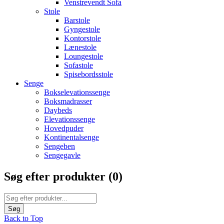
Venstrevendt Sofa
Stole
Barstole
Gyngestole
Kontorstole
Lænestole
Loungestole
Sofastole
Spisebordsstole
Senge
Bokselevationssenge
Boksmadrasser
Daybeds
Elevationssenge
Hovedpuder
Kontinentalsenge
Sengeben
Sengegavle
Søg efter produkter (
0
)
Back to Top