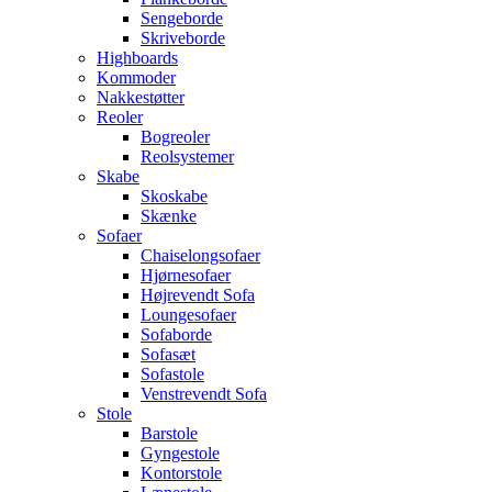
Sengeborde
Skriveborde
Highboards
Kommoder
Nakkestøtter
Reoler
Bogreoler
Reolsystemer
Skabe
Skoskabe
Skænke
Sofaer
Chaiselongsofaer
Hjørnesofaer
Højrevendt Sofa
Loungesofaer
Sofaborde
Sofasæt
Sofastole
Venstrevendt Sofa
Stole
Barstole
Gyngestole
Kontorstole