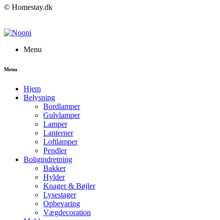
© Homestay.dk
Menu
Menu
Hjem
Belysning
Bordlamper
Gulvlamper
Lamper
Lanterner
Loftlamper
Pendler
Boligindretning
Bakker
Hylder
Knager & Bøjler
Lysestager
Opbevaring
Vægdecoration