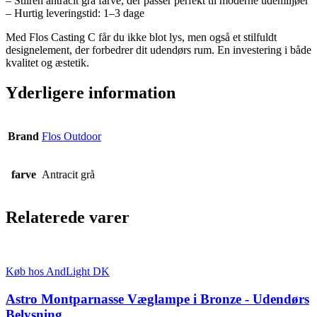
– Stilren antracit grå farve, der passer perfekt til moderne udemiljøer
– Hurtig leveringstid: 1–3 dage
Med Flos Casting C får du ikke blot lys, men også et stilfuldt
designelement, der forbedrer dit udendørs rum. En investering i både
kvalitet og æstetik.
Yderligere information
Brand
Flos Outdoor
farve
Antracit grå
Relaterede varer
Køb hos AndLight DK
Astro Montparnasse Væglampe i Bronze - Udendørs
Belysning