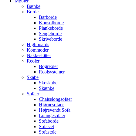
Møbler
Bænke
Borde
Barborde
Konsolborde
Plankeborde
Sengeborde
Skriveborde
Highboards
Kommoder
Nakkestøtter
Reoler
Bogreoler
Reolsystemer
Skabe
Skoskabe
Skænke
Sofaer
Chaiselongsofaer
Hjørnesofaer
Højrevendt Sofa
Loungesofaer
Sofaborde
Sofasæt
Sofastole