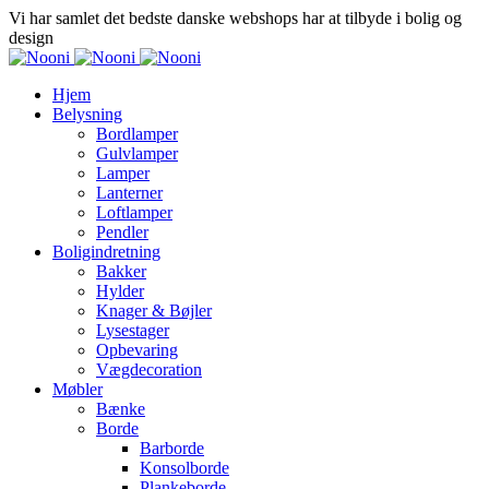
Vi har samlet det bedste danske webshops har at tilbyde i bolig og
design
Hjem
Belysning
Bordlamper
Gulvlamper
Lamper
Lanterner
Loftlamper
Pendler
Boligindretning
Bakker
Hylder
Knager & Bøjler
Lysestager
Opbevaring
Vægdecoration
Møbler
Bænke
Borde
Barborde
Konsolborde
Plankeborde