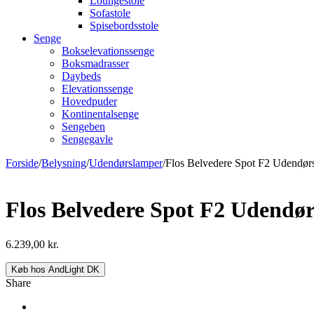
Loungestole
Sofastole
Spisebordsstole
Senge
Bokselevationssenge
Boksmadrasser
Daybeds
Elevationssenge
Hovedpuder
Kontinentalsenge
Sengeben
Sengegavle
Forside
/
Belysning
/
Udendørslamper
/
Flos Belvedere Spot F2 Udendør
Flos Belvedere Spot F2 Udendø
6.239,00
kr.
Køb hos AndLight DK
Share