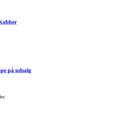
Kobber
pe på udsalg
er.