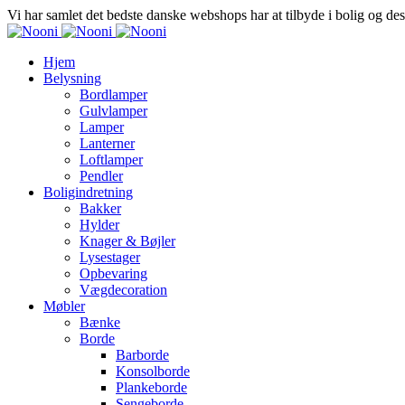
Vi har samlet det bedste danske webshops har at tilbyde i bolig og de
Hjem
Belysning
Bordlamper
Gulvlamper
Lamper
Lanterner
Loftlamper
Pendler
Boligindretning
Bakker
Hylder
Knager & Bøjler
Lysestager
Opbevaring
Vægdecoration
Møbler
Bænke
Borde
Barborde
Konsolborde
Plankeborde
Sengeborde