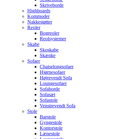
Skriveborde
Highboards
Kommoder
Nakkestøtter
Reoler
Bogreoler
Reolsystemer
Skabe
Skoskabe
Skænke
Sofaer
Chaiselongsofaer
Hjørnesofaer
Højrevendt Sofa
Loungesofaer
Sofaborde
Sofasæt
Sofastole
Venstrevendt Sofa
Stole
Barstole
Gyngestole
Kontorstole
Lænestole