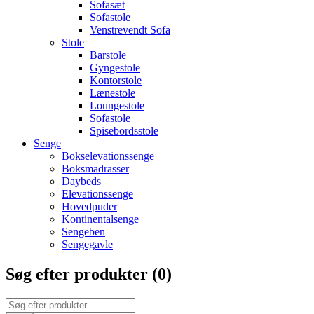
Sofasæt
Sofastole
Venstrevendt Sofa
Stole
Barstole
Gyngestole
Kontorstole
Lænestole
Loungestole
Sofastole
Spisebordsstole
Senge
Bokselevationssenge
Boksmadrasser
Daybeds
Elevationssenge
Hovedpuder
Kontinentalsenge
Sengeben
Sengegavle
Søg efter produkter (
0
)