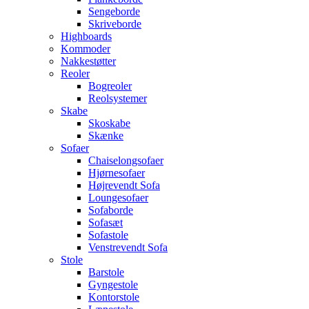
Sengeborde
Skriveborde
Highboards
Kommoder
Nakkestøtter
Reoler
Bogreoler
Reolsystemer
Skabe
Skoskabe
Skænke
Sofaer
Chaiselongsofaer
Hjørnesofaer
Højrevendt Sofa
Loungesofaer
Sofaborde
Sofasæt
Sofastole
Venstrevendt Sofa
Stole
Barstole
Gyngestole
Kontorstole