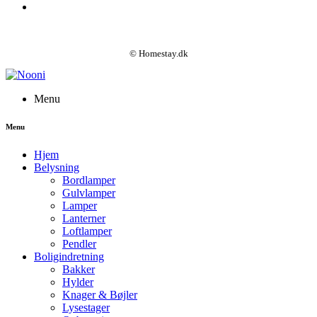
© Homestay.dk
Menu
Menu
Hjem
Belysning
Bordlamper
Gulvlamper
Lamper
Lanterner
Loftlamper
Pendler
Boligindretning
Bakker
Hylder
Knager & Bøjler
Lysestager