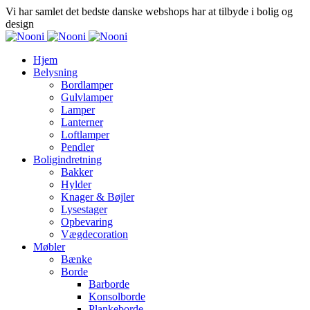
Vi har samlet det bedste danske webshops har at tilbyde i bolig og
design
Hjem
Belysning
Bordlamper
Gulvlamper
Lamper
Lanterner
Loftlamper
Pendler
Boligindretning
Bakker
Hylder
Knager & Bøjler
Lysestager
Opbevaring
Vægdecoration
Møbler
Bænke
Borde
Barborde
Konsolborde
Plankeborde