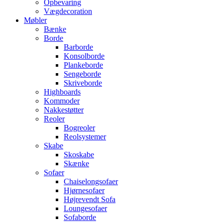
Opbevaring
Vægdecoration
Møbler
Bænke
Borde
Barborde
Konsolborde
Plankeborde
Sengeborde
Skriveborde
Highboards
Kommoder
Nakkestøtter
Reoler
Bogreoler
Reolsystemer
Skabe
Skoskabe
Skænke
Sofaer
Chaiselongsofaer
Hjørnesofaer
Højrevendt Sofa
Loungesofaer
Sofaborde