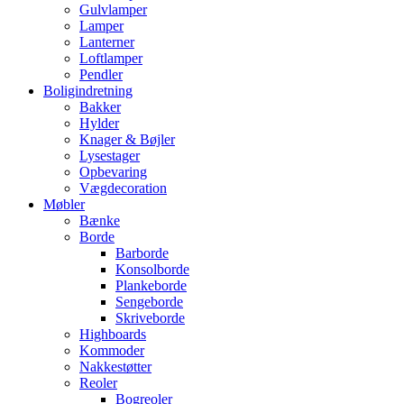
Gulvlamper
Lamper
Lanterner
Loftlamper
Pendler
Boligindretning
Bakker
Hylder
Knager & Bøjler
Lysestager
Opbevaring
Vægdecoration
Møbler
Bænke
Borde
Barborde
Konsolborde
Plankeborde
Sengeborde
Skriveborde
Highboards
Kommoder
Nakkestøtter
Reoler
Bogreoler