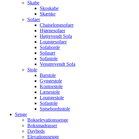
Skabe
Skoskabe
Skænke
Sofaer
Chaiselongsofaer
Hjørnesofaer
Højrevendt Sofa
Loungesofaer
Sofaborde
Sofasæt
Sofastole
Venstrevendt Sofa
Stole
Barstole
Gyngestole
Kontorstole
Lænestole
Loungestole
Sofastole
Spisebordsstole
Senge
Bokselevationssenge
Boksmadrasser
Daybeds
Elevationssenge