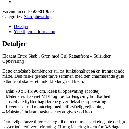
Varenummer:
f05003f19b2e
Categories:
Skoopbevaring
Detaljer
Yderligere information
Detaljer
Elegant Entré Skab i Grøn med Gul Rattanfront – Stilsikker
Opbevaring
Dette entréskab kombinerer stil og funktionalitet på en fremragende
måde. Den friske grønne farve sammen med den charmerende gule
rattanfront skaber et unikt blikfang i dit hjem.
– Mål: 70 x 34 x 90 cm, ideelt til opbevaring af fodtøj
– Materialer: Lakeret MDF og træ for langvarig holdbarhed
– Justerbare hylder bag dørene giver fleksibel opbevaring
– Leveres klar til montering med letforståelig vejledning
– Maksimal belastningskapacitet angives ved køb
Den livlige farve tilfører energi til entréen, mens det elegante design
passer ind i enhver indretning. Hurtig levering inden for 3-6 dage