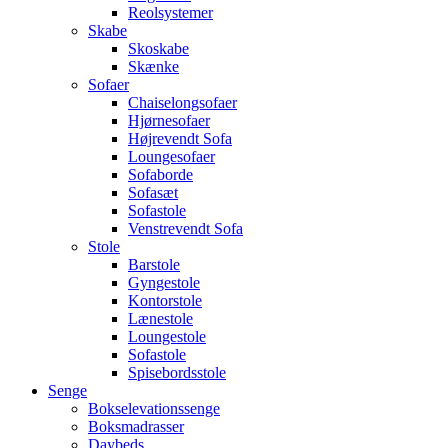
Reolsystemer
Skabe
Skoskabe
Skænke
Sofaer
Chaiselongsofaer
Hjørnesofaer
Højrevendt Sofa
Loungesofaer
Sofaborde
Sofasæt
Sofastole
Venstrevendt Sofa
Stole
Barstole
Gyngestole
Kontorstole
Lænestole
Loungestole
Sofastole
Spisebordsstole
Senge
Bokselevationssenge
Boksmadrasser
Daybeds