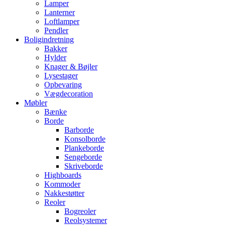
Lamper
Lanterner
Loftlamper
Pendler
Boligindretning
Bakker
Hylder
Knager & Bøjler
Lysestager
Opbevaring
Vægdecoration
Møbler
Bænke
Borde
Barborde
Konsolborde
Plankeborde
Sengeborde
Skriveborde
Highboards
Kommoder
Nakkestøtter
Reoler
Bogreoler
Reolsystemer