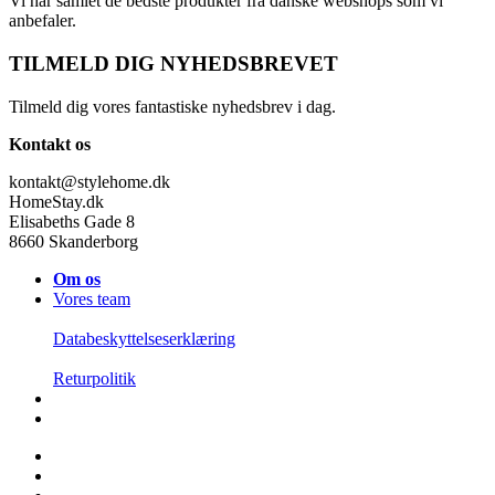
Vi har samlet de bedste produkter fra danske webshops som vi
anbefaler.
TILMELD DIG NYHEDSBREVET
Tilmeld dig vores fantastiske nyhedsbrev i dag.
Kontakt os
kontakt@stylehome.dk
HomeStay.dk
Elisabeths Gade 8
8660 Skanderborg
Om os
Vores team
Databeskyttelseserklæring
Returpolitik