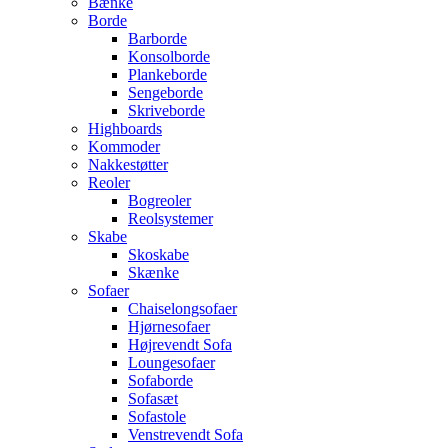
Bænke
Borde
Barborde
Konsolborde
Plankeborde
Sengeborde
Skriveborde
Highboards
Kommoder
Nakkestøtter
Reoler
Bogreoler
Reolsystemer
Skabe
Skoskabe
Skænke
Sofaer
Chaiselongsofaer
Hjørnesofaer
Højrevendt Sofa
Loungesofaer
Sofaborde
Sofasæt
Sofastole
Venstrevendt Sofa