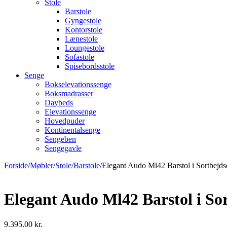
Stole
Barstole
Gyngestole
Kontorstole
Lænestole
Loungestole
Sofastole
Spisebordsstole
Senge
Bokselevationssenge
Boksmadrasser
Daybeds
Elevationssenge
Hovedpuder
Kontinentalsenge
Sengeben
Sengegavle
Forside
/
Møbler
/
Stole
/
Barstole
/
Elegant Audo Ml42 Barstol i Sortbejdse
Elegant Audo Ml42 Barstol i Sor
9.395,00
kr.