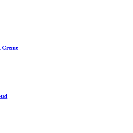
t Creme
bud