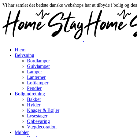
Vi har samlet det bedste danske webshops har at tilbyde i bolig og de
Hjem
Belysning
Bordlamper
Gulvlamper
Lamper
Lanterner
Loftlamper
Pendler
Boligindretning
Bakker
Hylder
Knager & Bøjler
Lysestager
Opbevaring
Vægdecoration
Møbler