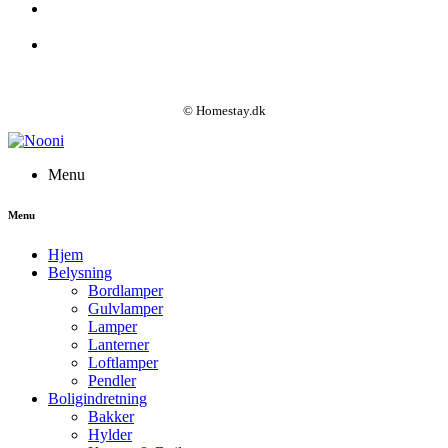
© Homestay.dk
Menu
Menu
Hjem
Belysning
Bordlamper
Gulvlamper
Lamper
Lanterner
Loftlamper
Pendler
Boligindretning
Bakker
Hylder