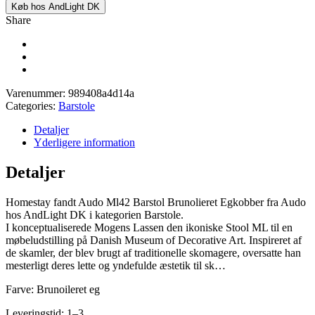
Køb hos AndLight DK
Share
Varenummer:
989408a4d14a
Categories:
Barstole
Detaljer
Yderligere information
Detaljer
Homestay fandt Audo Ml42 Barstol Brunolieret Egkobber fra Audo
hos AndLight DK i kategorien Barstole.
I konceptualiserede Mogens Lassen den ikoniske Stool ML til en
møbeludstilling på Danish Museum of Decorative Art. Inspireret af
de skamler, der blev brugt af traditionelle skomagere, oversatte han
mesterligt deres lette og yndefulde æstetik til sk…
Farve: Brunoileret eg
Leveringstid: 1–3