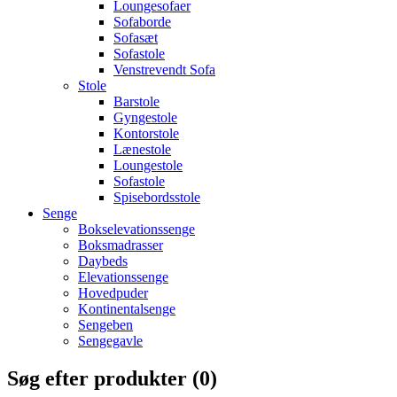
Loungesofaer
Sofaborde
Sofasæt
Sofastole
Venstrevendt Sofa
Stole
Barstole
Gyngestole
Kontorstole
Lænestole
Loungestole
Sofastole
Spisebordsstole
Senge
Bokselevationssenge
Boksmadrasser
Daybeds
Elevationssenge
Hovedpuder
Kontinentalsenge
Sengeben
Sengegavle
Søg efter produkter (
0
)