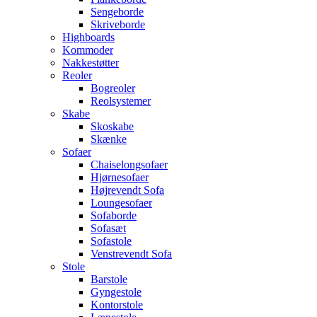
Sengeborde
Skriveborde
Highboards
Kommoder
Nakkestøtter
Reoler
Bogreoler
Reolsystemer
Skabe
Skoskabe
Skænke
Sofaer
Chaiselongsofaer
Hjørnesofaer
Højrevendt Sofa
Loungesofaer
Sofaborde
Sofasæt
Sofastole
Venstrevendt Sofa
Stole
Barstole
Gyngestole
Kontorstole