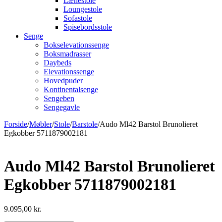
Lænestole
Loungestole
Sofastole
Spisebordsstole
Senge
Bokselevationssenge
Boksmadrasser
Daybeds
Elevationssenge
Hovedpuder
Kontinentalsenge
Sengeben
Sengegavle
Forside
/
Møbler
/
Stole
/
Barstole
/
Audo Ml42 Barstol Brunolieret
Egkobber 5711879002181
Audo Ml42 Barstol Brunolieret
Egkobber 5711879002181
9.095,00
kr.