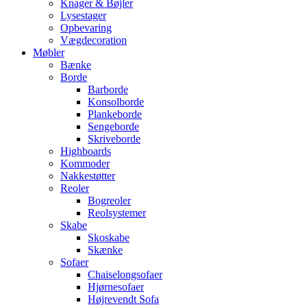
Knager & Bøjler
Lysestager
Opbevaring
Vægdecoration
Møbler
Bænke
Borde
Barborde
Konsolborde
Plankeborde
Sengeborde
Skriveborde
Highboards
Kommoder
Nakkestøtter
Reoler
Bogreoler
Reolsystemer
Skabe
Skoskabe
Skænke
Sofaer
Chaiselongsofaer
Hjørnesofaer
Højrevendt Sofa