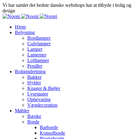
Vi har samlet det bedste danske webshops har at tilbyde i bolig og
design
Hjem
Belysning
Bordlamper
Gulvlamper
Lamper
Lanterner
Loftlamper
Pendler
Boligindretning
Bakker
Hylder
Knager & Bøjler
Lysestager
Opbevaring
Vægdecoration
Møbler
Bænke
Borde
Barborde
Konsolborde
Plankeborde