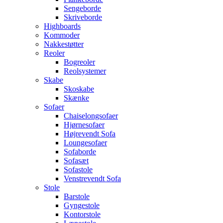
Sengeborde
Skriveborde
Highboards
Kommoder
Nakkestøtter
Reoler
Bogreoler
Reolsystemer
Skabe
Skoskabe
Skænke
Sofaer
Chaiselongsofaer
Hjørnesofaer
Højrevendt Sofa
Loungesofaer
Sofaborde
Sofasæt
Sofastole
Venstrevendt Sofa
Stole
Barstole
Gyngestole
Kontorstole