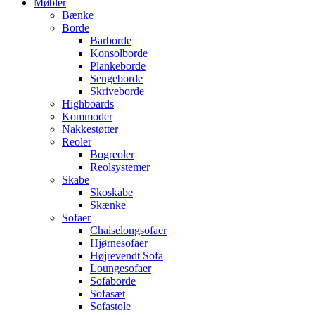
Møbler
Bænke
Borde
Barborde
Konsolborde
Plankeborde
Sengeborde
Skriveborde
Highboards
Kommoder
Nakkestøtter
Reoler
Bogreoler
Reolsystemer
Skabe
Skoskabe
Skænke
Sofaer
Chaiselongsofaer
Hjørnesofaer
Højrevendt Sofa
Loungesofaer
Sofaborde
Sofasæt
Sofastole