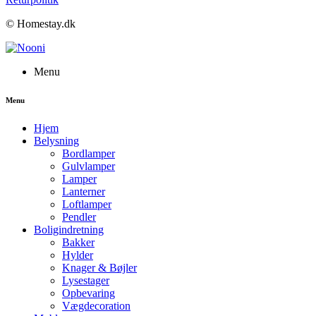
© Homestay.dk
Menu
Menu
Hjem
Belysning
Bordlamper
Gulvlamper
Lamper
Lanterner
Loftlamper
Pendler
Boligindretning
Bakker
Hylder
Knager & Bøjler
Lysestager
Opbevaring
Vægdecoration