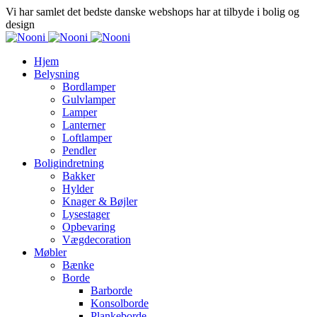
Vi har samlet det bedste danske webshops har at tilbyde i bolig og
design
Hjem
Belysning
Bordlamper
Gulvlamper
Lamper
Lanterner
Loftlamper
Pendler
Boligindretning
Bakker
Hylder
Knager & Bøjler
Lysestager
Opbevaring
Vægdecoration
Møbler
Bænke
Borde
Barborde
Konsolborde
Plankeborde