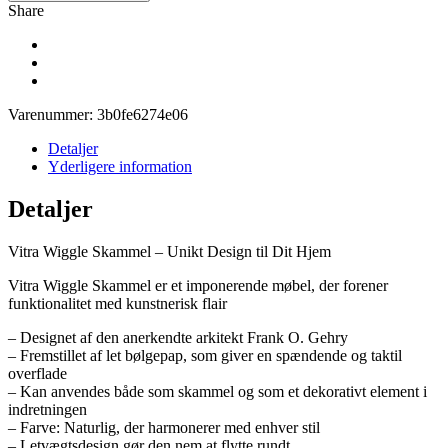
Share
Varenummer:
3b0fe6274e06
Detaljer
Yderligere information
Detaljer
Vitra Wiggle Skammel – Unikt Design til Dit Hjem
Vitra Wiggle Skammel er et imponerende møbel, der forener
funktionalitet med kunstnerisk flair
– Designet af den anerkendte arkitekt Frank O. Gehry
– Fremstillet af let bølgepap, som giver en spændende og taktil
overflade
– Kan anvendes både som skammel og som et dekorativt element i
indretningen
– Farve: Naturlig, der harmonerer med enhver stil
– Letvægtsdesign gør den nem at flytte rundt