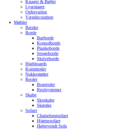
Knager & Bøjler
Lysestager
Opbevaring
Vægdecoration
Møbler
Bænke
Borde
Barborde
Konsolborde
Plankeborde
Sengeborde
Skriveborde
Highboards
Kommoder
Nakkestøtter
Reoler
Bogreoler
Reolsystemer
Skabe
Skoskabe
Skænke
Sofaer
Chaiselongsofaer
Hjørnesofaer
Højrevendt Sofa