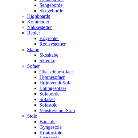
Sengeborde
Skriveborde
Highboards
Kommoder
Nakkestøtter
Reoler
Bogreoler
Reolsystemer
Skabe
Skoskabe
Skænke
Sofaer
Chaiselongsofaer
Hjørnesofaer
Højrevendt Sofa
Loungesofaer
Sofaborde
Sofasæt
Sofastole
Venstrevendt Sofa
Stole
Barstole
Gyngestole
Kontorstole