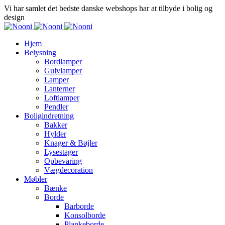
Vi har samlet det bedste danske webshops har at tilbyde i bolig og
design
Hjem
Belysning
Bordlamper
Gulvlamper
Lamper
Lanterner
Loftlamper
Pendler
Boligindretning
Bakker
Hylder
Knager & Bøjler
Lysestager
Opbevaring
Vægdecoration
Møbler
Bænke
Borde
Barborde
Konsolborde
Plankeborde