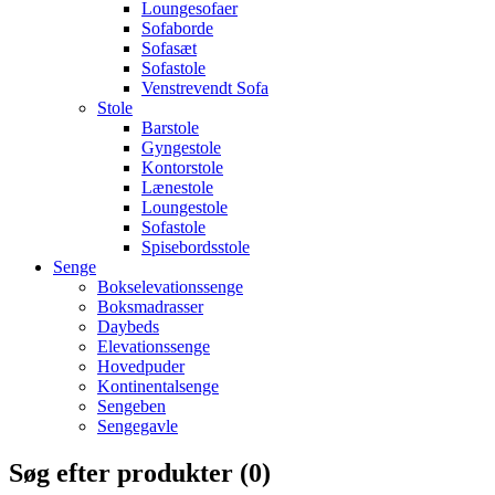
Loungesofaer
Sofaborde
Sofasæt
Sofastole
Venstrevendt Sofa
Stole
Barstole
Gyngestole
Kontorstole
Lænestole
Loungestole
Sofastole
Spisebordsstole
Senge
Bokselevationssenge
Boksmadrasser
Daybeds
Elevationssenge
Hovedpuder
Kontinentalsenge
Sengeben
Sengegavle
Søg efter produkter (
0
)