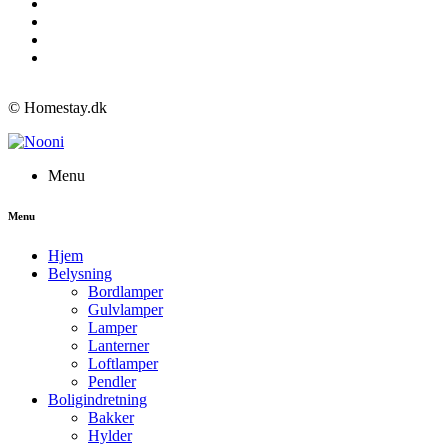
© Homestay.dk
Menu
Menu
Hjem
Belysning
Bordlamper
Gulvlamper
Lamper
Lanterner
Loftlamper
Pendler
Boligindretning
Bakker
Hylder