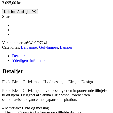
3.095,00
kr.
Køb hos AndLight DK
Share
Varenummer:
a694b9f97241
Categories:
Belysning
,
Gulvlamper
,
Lamper
Detaljer
Yderligere information
Detaljer
Pholc Blend Gulvlampe i Hvidmessing – Elegant Design
Pholc Blend Gulvlampe i hvidmessing er en imponerende tilføjelse
til dit hjem. Designet af Sabina Grubbeson, forener den
skandinavisk elegance med japansk inspiration.
– Materiale: Hvid og messing
– Design: Geometriske former og stilfulde detaljer