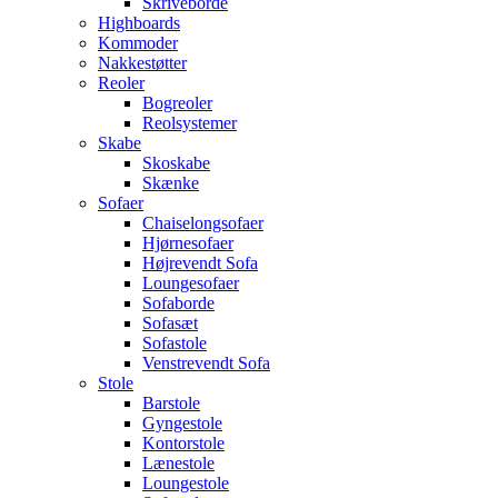
Skriveborde
Highboards
Kommoder
Nakkestøtter
Reoler
Bogreoler
Reolsystemer
Skabe
Skoskabe
Skænke
Sofaer
Chaiselongsofaer
Hjørnesofaer
Højrevendt Sofa
Loungesofaer
Sofaborde
Sofasæt
Sofastole
Venstrevendt Sofa
Stole
Barstole
Gyngestole
Kontorstole
Lænestole
Loungestole