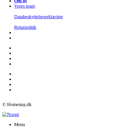
Om os
Vores team
Databeskyttelseserklæring
Returpolitik
© Homestay.dk
Menu