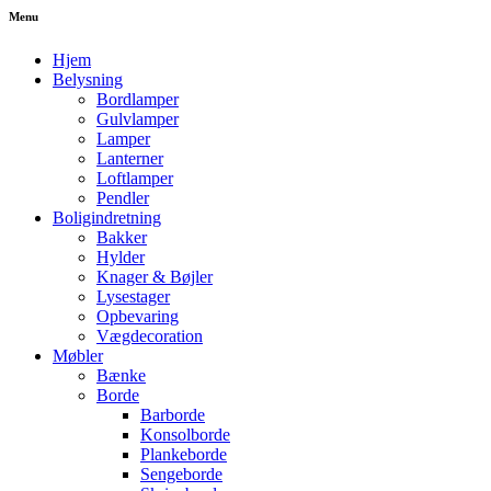
Menu
Hjem
Belysning
Bordlamper
Gulvlamper
Lamper
Lanterner
Loftlamper
Pendler
Boligindretning
Bakker
Hylder
Knager & Bøjler
Lysestager
Opbevaring
Vægdecoration
Møbler
Bænke
Borde
Barborde
Konsolborde
Plankeborde
Sengeborde