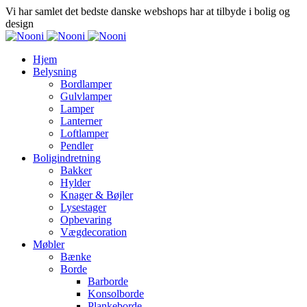
Vi har samlet det bedste danske webshops har at tilbyde i bolig og
design
Hjem
Belysning
Bordlamper
Gulvlamper
Lamper
Lanterner
Loftlamper
Pendler
Boligindretning
Bakker
Hylder
Knager & Bøjler
Lysestager
Opbevaring
Vægdecoration
Møbler
Bænke
Borde
Barborde
Konsolborde
Plankeborde