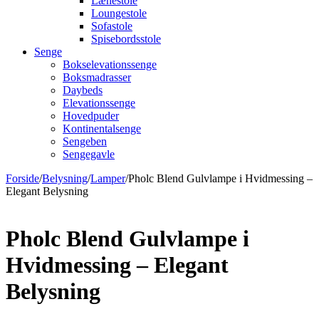
Lænestole
Loungestole
Sofastole
Spisebordsstole
Senge
Bokselevationssenge
Boksmadrasser
Daybeds
Elevationssenge
Hovedpuder
Kontinentalsenge
Sengeben
Sengegavle
Forside
/
Belysning
/
Lamper
/
Pholc Blend Gulvlampe i Hvidmessing –
Elegant Belysning
Pholc Blend Gulvlampe i
Hvidmessing – Elegant
Belysning