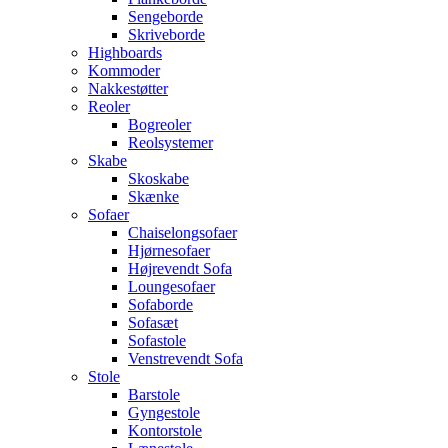
Sengeborde
Skriveborde
Highboards
Kommoder
Nakkestøtter
Reoler
Bogreoler
Reolsystemer
Skabe
Skoskabe
Skænke
Sofaer
Chaiselongsofaer
Hjørnesofaer
Højrevendt Sofa
Loungesofaer
Sofaborde
Sofasæt
Sofastole
Venstrevendt Sofa
Stole
Barstole
Gyngestole
Kontorstole