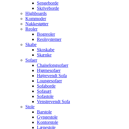
Sengeborde
Skriveborde
Highboards
Kommoder
Nakkestøtter
Reoler
Bogreoler
Reolsystemer
Skabe
Skoskabe
Skænke
Sofaer
Chaiselongsofaer
Hjørnesofaer
Højrevendt Sofa
Loungesofaer
Sofaborde
Sofasæt
Sofastole
Venstrevendt Sofa
Stole
Barstole
Gyngestole
Kontorstole
Lænestole