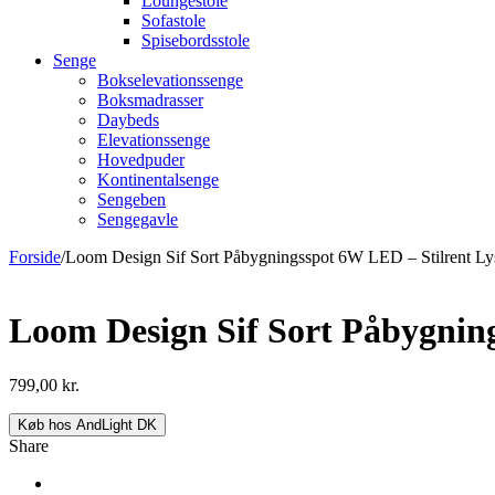
Loungestole
Sofastole
Spisebordsstole
Senge
Bokselevationssenge
Boksmadrasser
Daybeds
Elevationssenge
Hovedpuder
Kontinentalsenge
Sengeben
Sengegavle
Forside
/
Loom Design Sif Sort Påbygningsspot 6W LED – Stilrent Ly
Loom Design Sif Sort Påbygning
799,00
kr.
Køb hos AndLight DK
Share