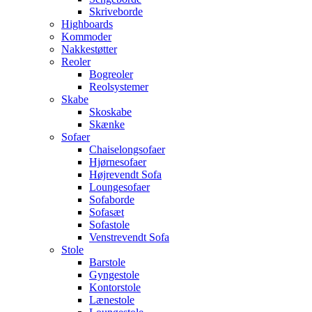
Skriveborde
Highboards
Kommoder
Nakkestøtter
Reoler
Bogreoler
Reolsystemer
Skabe
Skoskabe
Skænke
Sofaer
Chaiselongsofaer
Hjørnesofaer
Højrevendt Sofa
Loungesofaer
Sofaborde
Sofasæt
Sofastole
Venstrevendt Sofa
Stole
Barstole
Gyngestole
Kontorstole
Lænestole