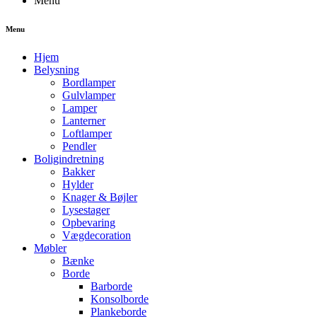
Menu
Menu
Hjem
Belysning
Bordlamper
Gulvlamper
Lamper
Lanterner
Loftlamper
Pendler
Boligindretning
Bakker
Hylder
Knager & Bøjler
Lysestager
Opbevaring
Vægdecoration
Møbler
Bænke
Borde
Barborde
Konsolborde
Plankeborde