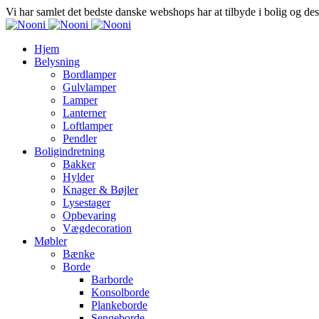
Vi har samlet det bedste danske webshops har at tilbyde i bolig og de
Hjem
Belysning
Bordlamper
Gulvlamper
Lamper
Lanterner
Loftlamper
Pendler
Boligindretning
Bakker
Hylder
Knager & Bøjler
Lysestager
Opbevaring
Vægdecoration
Møbler
Bænke
Borde
Barborde
Konsolborde
Plankeborde
Sengeborde