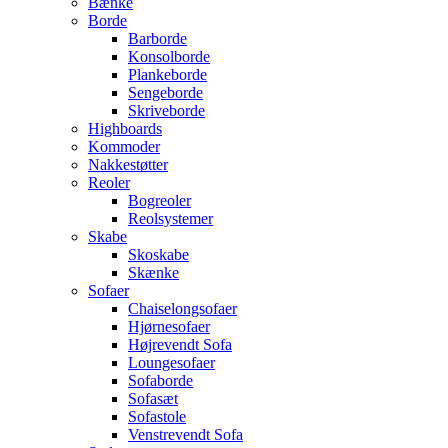
Bænke
Borde
Barborde
Konsolborde
Plankeborde
Sengeborde
Skriveborde
Highboards
Kommoder
Nakkestøtter
Reoler
Bogreoler
Reolsystemer
Skabe
Skoskabe
Skænke
Sofaer
Chaiselongsofaer
Hjørnesofaer
Højrevendt Sofa
Loungesofaer
Sofaborde
Sofasæt
Sofastole
Venstrevendt Sofa