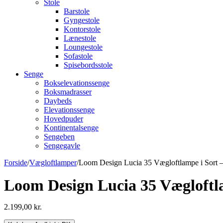
Stole
Barstole
Gyngestole
Kontorstole
Lænestole
Loungestole
Sofastole
Spisebordsstole
Senge
Bokselevationssenge
Boksmadrasser
Daybeds
Elevationssenge
Hovedpuder
Kontinentalsenge
Sengeben
Sengegavle
Forside
/
Vægloftlamper
/
Loom Design Lucia 35 Vægloftlampe i Sort 
Loom Design Lucia 35 Vægloftl
2.199,00
kr.