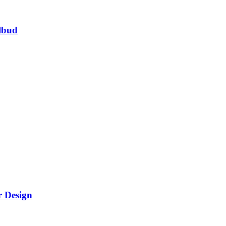
lbud
r Design