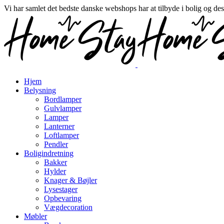
Vi har samlet det bedste danske webshops har at tilbyde i bolig og de
Hjem
Belysning
Bordlamper
Gulvlamper
Lamper
Lanterner
Loftlamper
Pendler
Boligindretning
Bakker
Hylder
Knager & Bøjler
Lysestager
Opbevaring
Vægdecoration
Møbler