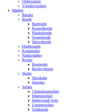
Opbevaring
Vægdecoration
Møbler
Bænke
Borde
Barborde
Konsolborde
Plankeborde
Sengeborde
Skriveborde
Highboards
Kommoder
Nakkestøtter
Reoler
Bogreoler
Reolsystemer
Skabe
Skoskabe
Skænke
Sofaer
Chaiselongsofaer
Hjørnesofaer
Højrevendt Sofa
Loungesofaer
Sofaborde