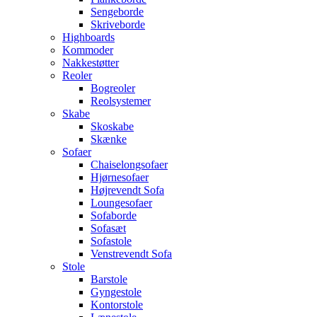
Sengeborde
Skriveborde
Highboards
Kommoder
Nakkestøtter
Reoler
Bogreoler
Reolsystemer
Skabe
Skoskabe
Skænke
Sofaer
Chaiselongsofaer
Hjørnesofaer
Højrevendt Sofa
Loungesofaer
Sofaborde
Sofasæt
Sofastole
Venstrevendt Sofa
Stole
Barstole
Gyngestole
Kontorstole