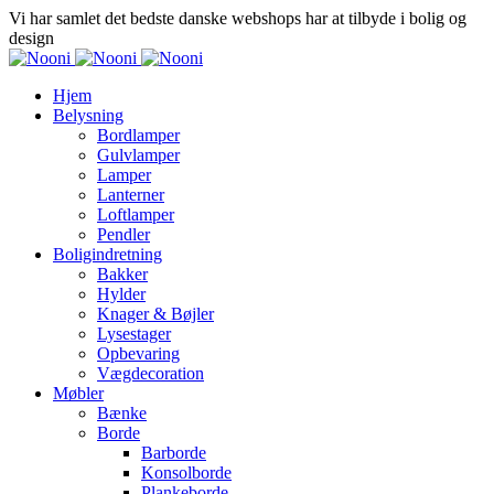
Vi har samlet det bedste danske webshops har at tilbyde i bolig og
design
Hjem
Belysning
Bordlamper
Gulvlamper
Lamper
Lanterner
Loftlamper
Pendler
Boligindretning
Bakker
Hylder
Knager & Bøjler
Lysestager
Opbevaring
Vægdecoration
Møbler
Bænke
Borde
Barborde
Konsolborde
Plankeborde