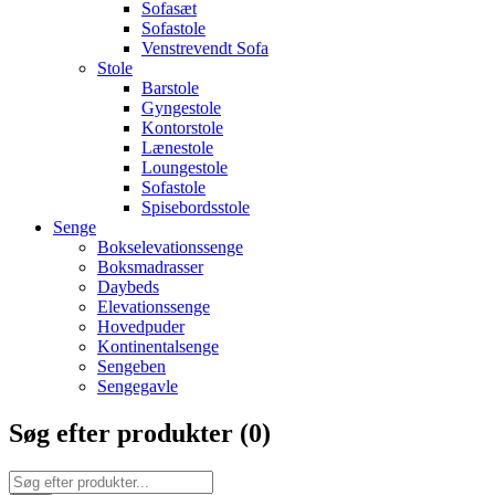
Sofasæt
Sofastole
Venstrevendt Sofa
Stole
Barstole
Gyngestole
Kontorstole
Lænestole
Loungestole
Sofastole
Spisebordsstole
Senge
Bokselevationssenge
Boksmadrasser
Daybeds
Elevationssenge
Hovedpuder
Kontinentalsenge
Sengeben
Sengegavle
Søg efter produkter (
0
)