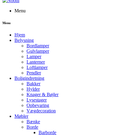
Menu
Menu
Hjem
Belysning
Bordlamper
Gulvlamper
Lamper
Lanterner
Loftlamper
Pendler
Boligindretning
Bakker
Hylder
Knager & Bøjler
Lysestager
Opbevaring
Vægdecoration
Møbler
Bænke
Borde
Barborde