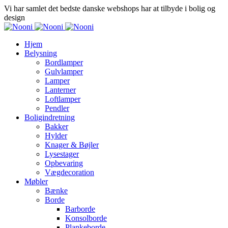
Vi har samlet det bedste danske webshops har at tilbyde i bolig og
design
Hjem
Belysning
Bordlamper
Gulvlamper
Lamper
Lanterner
Loftlamper
Pendler
Boligindretning
Bakker
Hylder
Knager & Bøjler
Lysestager
Opbevaring
Vægdecoration
Møbler
Bænke
Borde
Barborde
Konsolborde
Plankeborde