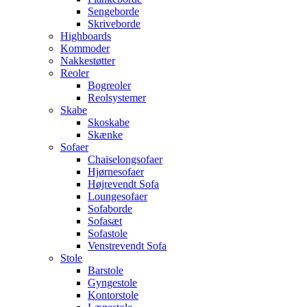
Sengeborde
Skriveborde
Highboards
Kommoder
Nakkestøtter
Reoler
Bogreoler
Reolsystemer
Skabe
Skoskabe
Skænke
Sofaer
Chaiselongsofaer
Hjørnesofaer
Højrevendt Sofa
Loungesofaer
Sofaborde
Sofasæt
Sofastole
Venstrevendt Sofa
Stole
Barstole
Gyngestole
Kontorstole