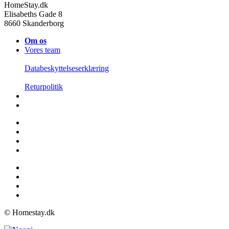
HomeStay.dk
Elisabeths Gade 8
8660 Skanderborg
Om os
Vores team
Databeskyttelseserklæring
Returpolitik
© Homestay.dk