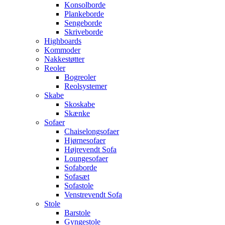
Konsolborde
Plankeborde
Sengeborde
Skriveborde
Highboards
Kommoder
Nakkestøtter
Reoler
Bogreoler
Reolsystemer
Skabe
Skoskabe
Skænke
Sofaer
Chaiselongsofaer
Hjørnesofaer
Højrevendt Sofa
Loungesofaer
Sofaborde
Sofasæt
Sofastole
Venstrevendt Sofa
Stole
Barstole
Gyngestole