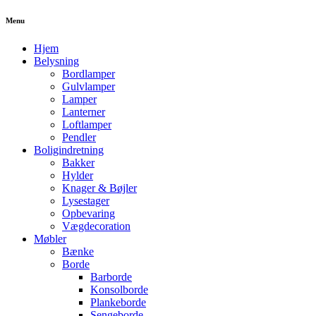
Menu
Hjem
Belysning
Bordlamper
Gulvlamper
Lamper
Lanterner
Loftlamper
Pendler
Boligindretning
Bakker
Hylder
Knager & Bøjler
Lysestager
Opbevaring
Vægdecoration
Møbler
Bænke
Borde
Barborde
Konsolborde
Plankeborde
Sengeborde