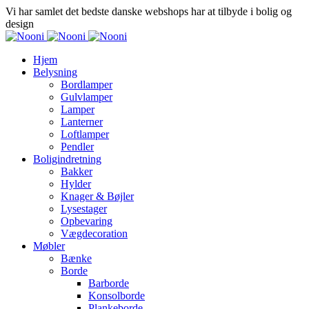
Vi har samlet det bedste danske webshops har at tilbyde i bolig og
design
Hjem
Belysning
Bordlamper
Gulvlamper
Lamper
Lanterner
Loftlamper
Pendler
Boligindretning
Bakker
Hylder
Knager & Bøjler
Lysestager
Opbevaring
Vægdecoration
Møbler
Bænke
Borde
Barborde
Konsolborde
Plankeborde