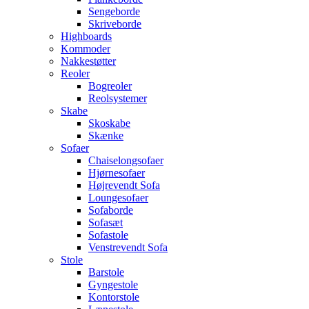
Sengeborde
Skriveborde
Highboards
Kommoder
Nakkestøtter
Reoler
Bogreoler
Reolsystemer
Skabe
Skoskabe
Skænke
Sofaer
Chaiselongsofaer
Hjørnesofaer
Højrevendt Sofa
Loungesofaer
Sofaborde
Sofasæt
Sofastole
Venstrevendt Sofa
Stole
Barstole
Gyngestole
Kontorstole