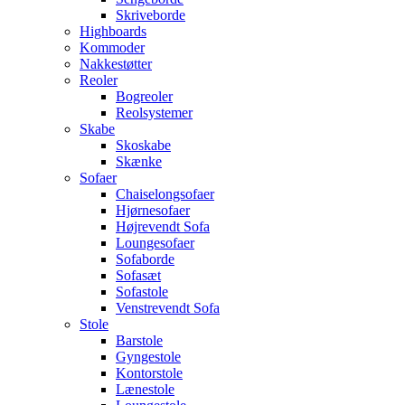
Skriveborde
Highboards
Kommoder
Nakkestøtter
Reoler
Bogreoler
Reolsystemer
Skabe
Skoskabe
Skænke
Sofaer
Chaiselongsofaer
Hjørnesofaer
Højrevendt Sofa
Loungesofaer
Sofaborde
Sofasæt
Sofastole
Venstrevendt Sofa
Stole
Barstole
Gyngestole
Kontorstole
Lænestole