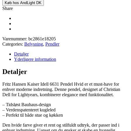
Køb hos AndLight DK
Share
Varenummer:
bc2861e18205
Categories:
Belysning
,
Pendler
Detaljer
Yderligere information
Detaljer
Fritz Hansen Kaiser Idell 6631 Pendel Hvid er et must-have for
enhver moderne indretning. Denne pendel, designet af Christian
Dell for Lightyears, kombinerer elegance med funktionalitet.
– Tidsløst Bauhaus-design
– Verdenspatenteret kugleled
– Perfekt til både stue og køkken
Den hvide farve giver et rent og stilfuldt udtryk, der passer ind i
enhver indretning. Uanset om du ønsker at skabe en hyggelig