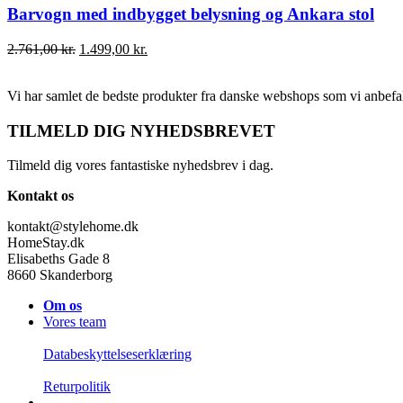
Barvogn med indbygget belysning og Ankara stol
Den
Den
2.761,00
kr.
1.499,00
kr.
oprindelige
aktuelle
pris
pris
Vi har samlet de bedste produkter fra danske webshops som vi anbefal
var:
er:
2.761,00 kr..
1.499,00 kr..
TILMELD DIG NYHEDSBREVET
Tilmeld dig vores fantastiske nyhedsbrev i dag.
Kontakt os
kontakt@stylehome.dk
HomeStay.dk
Elisabeths Gade 8
8660 Skanderborg
Om os
Vores team
Databeskyttelseserklæring
Returpolitik