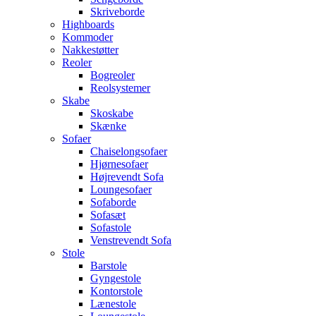
Skriveborde
Highboards
Kommoder
Nakkestøtter
Reoler
Bogreoler
Reolsystemer
Skabe
Skoskabe
Skænke
Sofaer
Chaiselongsofaer
Hjørnesofaer
Højrevendt Sofa
Loungesofaer
Sofaborde
Sofasæt
Sofastole
Venstrevendt Sofa
Stole
Barstole
Gyngestole
Kontorstole
Lænestole