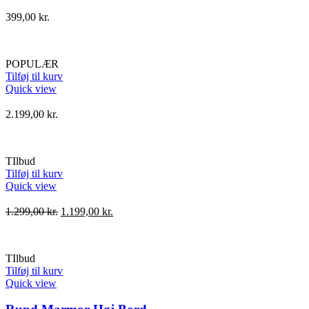
399,00
kr.
POPULÆR
Tilføj til kurv
Quick view
2.199,00
kr.
TIlbud
Tilføj til kurv
Quick view
Den
Den
1.299,00
kr.
1.199,00
kr.
oprindelige
aktuelle
pris
pris
var:
er:
TIlbud
1.299,00 kr..
1.199,00 kr..
Tilføj til kurv
Quick view