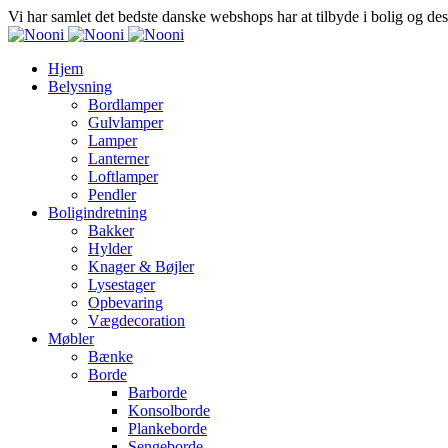
Vi har samlet det bedste danske webshops har at tilbyde i bolig og de
Hjem
Belysning
Bordlamper
Gulvlamper
Lamper
Lanterner
Loftlamper
Pendler
Boligindretning
Bakker
Hylder
Knager & Bøjler
Lysestager
Opbevaring
Vægdecoration
Møbler
Bænke
Borde
Barborde
Konsolborde
Plankeborde
Sengeborde