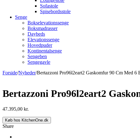
Loungestole
Sofastole
Spisebordsstole
Senge
Bokselevationssenge
Boksmadrasser
Daybeds
Elevationssenge
Hovedpuder
Kontinentalsenge
Sengeben
Sengegavle
Forside
/
Nyheder
/
Bertazzoni Pro96l2eart2 Gaskomfur 90 Cm Med 6
Bertazzoni Pro96l2eart2 Gask
47.395,00
kr.
Køb hos KitchenOne.dk
Share