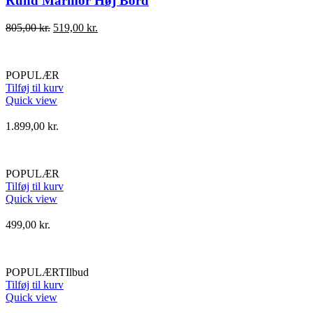
Rund Marmor Høj Bord
Den
Den
805,00
kr.
519,00
kr.
oprindelige
aktuelle
pris
pris
var:
er:
POPULÆR
805,00 kr..
519,00 kr..
Tilføj til kurv
Quick view
1.899,00
kr.
POPULÆR
Tilføj til kurv
Quick view
499,00
kr.
POPULÆR
TIlbud
Tilføj til kurv
Quick view