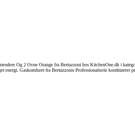
ændere Og 2 Ovne Orange fra Bertazzoni hos KitchenOne.dk i katego
eget energi. Gaskomfuret fra Bertazzonis Professionalserie kombinerer pr