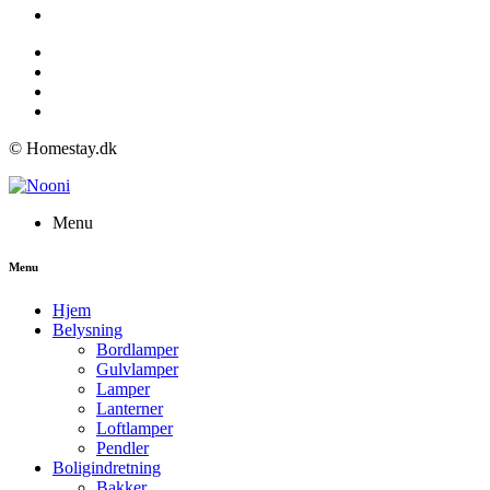
© Homestay.dk
Menu
Menu
Hjem
Belysning
Bordlamper
Gulvlamper
Lamper
Lanterner
Loftlamper
Pendler
Boligindretning
Bakker