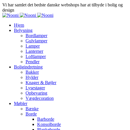
Vi har samlet det bedste danske webshops har at tilbyde i bolig og
design
Hjem
Belysning
Bordlamper
Gulvlamper
Lamper
Lanterner
Loftlamper
Pendler
Boligindretning
Bakker
Hylder
Knager & Bøjler
Lysestager
Opbevaring
Vægdecoration
Møbler
Bænke
Borde
Barborde
Konsolborde
Plankeborde