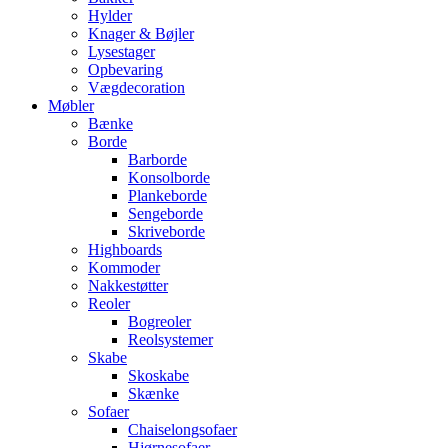
Hylder
Knager & Bøjler
Lysestager
Opbevaring
Vægdecoration
Møbler
Bænke
Borde
Barborde
Konsolborde
Plankeborde
Sengeborde
Skriveborde
Highboards
Kommoder
Nakkestøtter
Reoler
Bogreoler
Reolsystemer
Skabe
Skoskabe
Skænke
Sofaer
Chaiselongsofaer
Hjørnesofaer