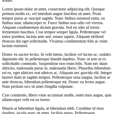
winter.
Lorem ipsum dolor sit amet, consectetur adipiscing elit. Quisque
pretium mollis ex, vel interdum augue faucibus sit amet. Proin
tempor purus ac suscipit sagittis. Nunc finibus euismod enim, eu
finibus nunc ullamcorper et. Fusce finibus non odio vel viverra.
Aliquam condimentum dictum gravida. Sed eu odio id lorem
fermentum faucibus. Cras tempor semper ligula. Pellentesque vel
tortor porttitor, lacinia ante sed, ornare sapien. Aliquam eleifend
rhoncus dui eget sollicitudin. Vivamus condimentum felis ac enim
lacinia euismod.
Donec eu auctor lectus. In velit metus, facilisis vel luctus ac, sodales
dignissim elit. In pellentesque blandit dapibus. Nunc ut sem ut ex
sollicitudin commodo. Suspendisse non enim felis. Nam nec diam
ultricies, malesuada purus in, malesuada libero. Phasellus bibendum
est ex, eget ultricies erat ultrices ac. Aliquam nec gravida elit. Integer
laoreet diam in sagittis tempus. Pellentesque urna magna, facilisis ac
ante rhoncus, bibendum pellentesque mi. Donec eu lectus augue.
Nam pretium orci sit amet fringilla vulputate.
Cras commodo, libero vitae accumsan mollis, enim risus augue, quis
ullamcorper velit est eu lorem.
Mauris at bibendum ligula, at bibendum nibh. Curabitur id risus
dapibus, iaculis nunc sit amet, facilisis purus. Pellentesque