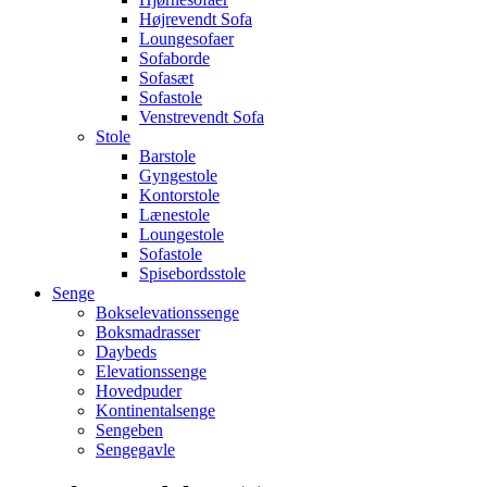
Højrevendt Sofa
Loungesofaer
Sofaborde
Sofasæt
Sofastole
Venstrevendt Sofa
Stole
Barstole
Gyngestole
Kontorstole
Lænestole
Loungestole
Sofastole
Spisebordsstole
Senge
Bokselevationssenge
Boksmadrasser
Daybeds
Elevationssenge
Hovedpuder
Kontinentalsenge
Sengeben
Sengegavle