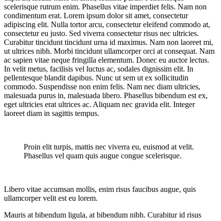
scelerisque rutrum enim. Phasellus vitae imperdiet felis. Nam non
condimentum erat. Lorem ipsum dolor sit amet, consectetur
adipiscing elit. Nulla tortor arcu, consectetur eleifend commodo at,
consectetur eu justo. Sed viverra consectetur risus nec ultricies.
Curabitur tincidunt tincidunt urna id maximus. Nam non laoreet mi,
ut ultrices nibh. Morbi tincidunt ullamcorper orci at consequat. Nam
ac sapien vitae neque fringilla elementum. Donec eu auctor lectus.
In velit metus, facilisis vel luctus ac, sodales dignissim elit. In
pellentesque blandit dapibus. Nunc ut sem ut ex sollicitudin
commodo. Suspendisse non enim felis. Nam nec diam ultricies,
malesuada purus in, malesuada libero. Phasellus bibendum est ex,
eget ultricies erat ultrices ac. Aliquam nec gravida elit. Integer
laoreet diam in sagittis tempus.
Proin elit turpis, mattis nec viverra eu, euismod at velit.
Phasellus vel quam quis augue congue scelerisque.
Libero vitae accumsan mollis, enim risus faucibus augue, quis
ullamcorper velit est eu lorem.
Mauris at bibendum ligula, at bibendum nibh. Curabitur id risus