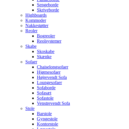
Sengeborde
Skriveborde
Highboards
Kommoder
Nakkestøtter
Reoler
Bogreoler
Reolsystemer
Skabe
Skoskabe
Skænke
Sofaer
Chaiselongsofaer
Hjørnesofaer
Højrevendt Sofa
Loungesofaer
Sofaborde
Sofasæt
Sofastole
Venstrevendt Sofa
Stole
Barstole
Gyngestole
Kontorstole