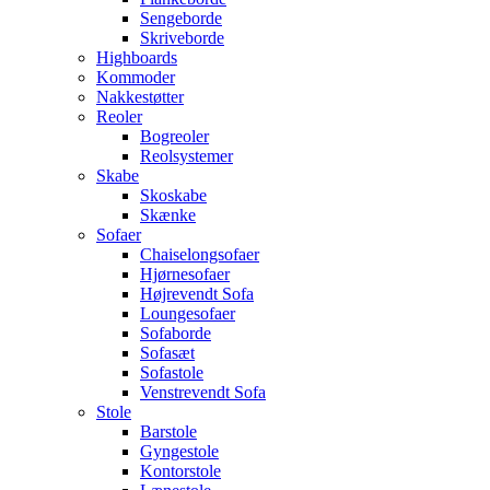
Sengeborde
Skriveborde
Highboards
Kommoder
Nakkestøtter
Reoler
Bogreoler
Reolsystemer
Skabe
Skoskabe
Skænke
Sofaer
Chaiselongsofaer
Hjørnesofaer
Højrevendt Sofa
Loungesofaer
Sofaborde
Sofasæt
Sofastole
Venstrevendt Sofa
Stole
Barstole
Gyngestole
Kontorstole