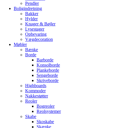
Pendler
Boligindretning
Bakker
Hylder
Knager & Bøjler
Lysestager
Opbevaring
Vægdecoration
Møbler
Bænke
Borde
Barborde
Konsolborde
Plankeborde
Sengeborde
Skriveborde
Highboards
Kommoder
Nakkestøtter
Reoler
Bogreoler
Reolsystemer
Skabe
Skoskabe
Skænke