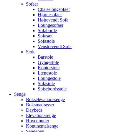
Sofaer
Chaiselongsofaer
Hjørnesofaer
Højrevendt Sofa
Loungesofaer
Sofaborde
Sofasæt
Sofastole
Venstrevendt Sofa
Stole
Barstole
Gyngestole
Kontorstole
Lænestole
Loungestole
Sofastole
Spisebordsstole
Senge
Bokselevationssenge
Boksmadrasser
Daybeds
Elevationssenge
Hovedpuder
Kontinentalsenge
Sengeben