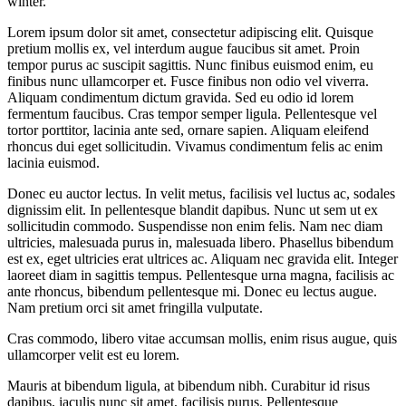
winter.
Lorem ipsum dolor sit amet, consectetur adipiscing elit. Quisque
pretium mollis ex, vel interdum augue faucibus sit amet. Proin
tempor purus ac suscipit sagittis. Nunc finibus euismod enim, eu
finibus nunc ullamcorper et. Fusce finibus non odio vel viverra.
Aliquam condimentum dictum gravida. Sed eu odio id lorem
fermentum faucibus. Cras tempor semper ligula. Pellentesque vel
tortor porttitor, lacinia ante sed, ornare sapien. Aliquam eleifend
rhoncus dui eget sollicitudin. Vivamus condimentum felis ac enim
lacinia euismod.
Donec eu auctor lectus. In velit metus, facilisis vel luctus ac, sodales
dignissim elit. In pellentesque blandit dapibus. Nunc ut sem ut ex
sollicitudin commodo. Suspendisse non enim felis. Nam nec diam
ultricies, malesuada purus in, malesuada libero. Phasellus bibendum
est ex, eget ultricies erat ultrices ac. Aliquam nec gravida elit. Integer
laoreet diam in sagittis tempus. Pellentesque urna magna, facilisis ac
ante rhoncus, bibendum pellentesque mi. Donec eu lectus augue.
Nam pretium orci sit amet fringilla vulputate.
Cras commodo, libero vitae accumsan mollis, enim risus augue, quis
ullamcorper velit est eu lorem.
Mauris at bibendum ligula, at bibendum nibh. Curabitur id risus
dapibus, iaculis nunc sit amet, facilisis purus. Pellentesque