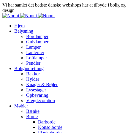
Vi har samlet det bedste danske webshops har at tilbyde i bolig og
design
Hjem
Belysning
Bordlamper
Gulvlamper
Lamper
Lanterner
Loftlamper
Pendler
Boligindretning
Bakker
Hylder
Knager & Bøjler
Lysestager
Opbevaring
Vægdecoration
Møbler
Bænke
Borde
Barborde
Konsolborde
Plankeborde