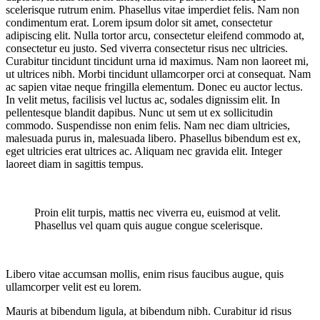
scelerisque rutrum enim. Phasellus vitae imperdiet felis. Nam non
condimentum erat. Lorem ipsum dolor sit amet, consectetur
adipiscing elit. Nulla tortor arcu, consectetur eleifend commodo at,
consectetur eu justo. Sed viverra consectetur risus nec ultricies.
Curabitur tincidunt tincidunt urna id maximus. Nam non laoreet mi,
ut ultrices nibh. Morbi tincidunt ullamcorper orci at consequat. Nam
ac sapien vitae neque fringilla elementum. Donec eu auctor lectus.
In velit metus, facilisis vel luctus ac, sodales dignissim elit. In
pellentesque blandit dapibus. Nunc ut sem ut ex sollicitudin
commodo. Suspendisse non enim felis. Nam nec diam ultricies,
malesuada purus in, malesuada libero. Phasellus bibendum est ex,
eget ultricies erat ultrices ac. Aliquam nec gravida elit. Integer
laoreet diam in sagittis tempus.
Proin elit turpis, mattis nec viverra eu, euismod at velit.
Phasellus vel quam quis augue congue scelerisque.
Libero vitae accumsan mollis, enim risus faucibus augue, quis
ullamcorper velit est eu lorem.
Mauris at bibendum ligula, at bibendum nibh. Curabitur id risus